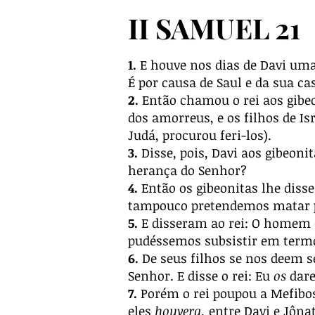
II SAMUEL 21
1.
E houve nos dias de Davi uma 
É por causa de Saul e da sua c
2.
Então chamou o rei aos gibeo
dos amorreus, e os filhos de Is
Judá, procurou feri-los).
3.
Disse, pois, Davi aos gibeoni
herança do Senhor?
4.
Então os gibeonitas lhe diss
tampouco pretendemos matar pe
5.
E disseram ao rei: O homem 
pudéssemos subsistir em termo
6.
De seus filhos se nos deem s
Senhor. E disse o rei: Eu
os
dare
7.
Porém o rei poupou a Mefibose
eles
houvera,
entre Davi e Jônat