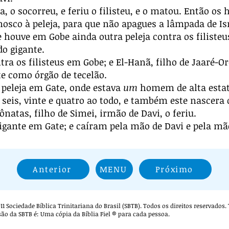
a, o socorreu, e feriu o filisteu, e o matou. Então o
osco à peleja, para que não apagues a lâmpada de Isr
 houve em Gobe ainda outra peleja contra os filisteus
do gigante.
ra os filisteus em Gobe; e El-Hanã, filho de Jaaré-Or
ste como órgão de tecelão.
peleja em Gate, onde estava
um
homem de alta esta
 seis, vinte e quatro ao todo, e também este nascera 
ônatas, filho de Simei, irmão de Davi, o feriu.
gante em Gate; e caíram pela mão de Davi e pela mão
Anterior
MENU
Próximo
 2011 Sociedade Bíblica Trinitariana do Brasil (SBTB). Todos os direitos reservados
são da SBTB é: Uma cópia da Bíblia Fiel ® para cada pessoa.