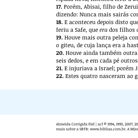
17.
Porém, Abisai, filho de Zerui
dizendo: Nunca mais sairás con
18.
E aconteceu depois disto que
feriu a Safe, que
era
dos filhos 
19.
Houve mais outra peleja cont
o giteu, de cuja lança era a ha
20.
Houve ainda também outra 
seis dedos, e em cada pé outros
21.
E injuriava a Israel; porém J
22.
Estes quatro nasceram ao gi
Almeida Corrigida Fiel | acf © 1994, 1995, 2007,
mais sobre a SBTB:
www.biblias.com.br
. A Mis