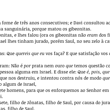
fome de três anos consecutivos; e Davi consultou ao
asa sanguinária, porque matou os gibeonitas.
nitas, e lhes falou (ora os gibeonitas não
eram
dos f
rael lhes tinham jurado, porém Saul, no seu zelo à cau
tas: Que
quereis que eu
vos faça? E que satisfação vos 
eram: Não é
por
prata nem ouro
que
temos questão c
ssoa alguma em Israel. E disse ele: Que
é, pois, qu
que nos destruiu, e intentou contra nós de modo
qu
 algum de Israel,
ete homens, para que os enforquemos ao Senhor em Gi
i.
te, filho de Jônatas, filho de Saul, por causa do ju
as, filho de Saul.