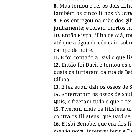
8.
Mas tomou o rei os dois filho
também os cinco filhos
da ir
9.
E os entregou na mão dos gib
juntamente; e foram mortos no
10.
Então Rispa, filha de Aiá, t
até que a água do céu caiu sobr
campo de noite.
11.
E foi contado a Davi o que fi
12.
Então foi Davi, e tomou os o
quais os furtaram da rua de Be
Gilboa.
13.
E fez subir dali os ossos de 
14.
Enterraram os ossos de Saul,
Quis, e fizeram tudo o que o re
15.
Tiveram mais os filisteus um
contra os filisteus, que Davi se
16.
E Isbi-Benobe, que era dos fi
espada
nova, intentou ferir a D