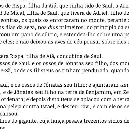
s de Rispa, filha da Aiá, que tinha tido de Saul, a A
mã
de Mical, filha de Saul, que tivera de Adriel, filho d
eonitas, os quais os enforcaram no monte, perante o
s dias da sega, nos
dias
primeiros, no princípio da s
omou um pano de cilício, e estendeu-lho sobre uma pe
e eles; e não deixou as aves do céu pousar sobre eles
zera Rispa, filha de Aiá, concubina de Saul.
ssos de Saul, e os ossos de Jônatas seu filho, dos mo
te-Sã, onde os filisteus os tinham pendurado, quando
Saul, e os ossos de Jônatas seu filho; e ajuntaram
ta
 e de Jônatas seu filho na terra de Benjamim, em Zel
i ordenara; e depois disto Deus se aplacou com a terra
a peleja contra Israel; e desceu Davi, e com ele os s
 cansou.
lhos do gigante, cuja lança pesava trezentos siclos d
avi.