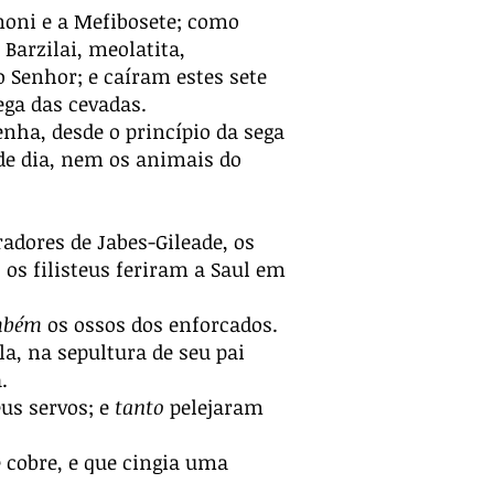
rmoni e a Mefibosete; como
e Barzilai, meolatita,
 Senhor; e caíram estes sete
ega das cevadas.
nha, desde o princípio da sega
 de dia, nem os animais do
radores de Jabes-Gileade, os
 os filisteus feriram a Saul em
mbém
os ossos dos enforcados.
a, na sepultura de seu pai
.
eus servos; e
tanto
pelejaram
e cobre, e que cingia uma