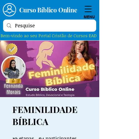
Curso Bíblico Online
MENU
Bem-vindo ao seu Portal Cristão de Cursos EAD
FEMINILIDADE
BÍBLICA
10
etapas
10 etapas
94 participantes
94
participantes