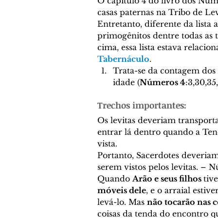
Cronologia Bíblica
EVA
O capítulo 4 do livro dos Núm
casas paternas na Tribo de Lev
Entretanto, diferente da lista a
primogênitos dentre todas as t
Reis de Israel e Reis de Jud
cima, essa lista estava relacion
Tabernáculo
. 
Trata-se da contagem dos 
Sacerdócio
Tabernácul
idade (
Números 4
:3,30,35,
Trechos importantes: 
Comentário Bíblico - Felip
Os levitas deveriam transport
entrar lá dentro quando a Ten
vista. 
Portanto, Sacerdotes deveriam
Profetas
Soteriologia
serem vistos pelos levitas. – 
Quando 
Arão e seus filhos 
tiv
móveis dele
, e o arraial estiv
Bibliologia
Lições Bíbl
levá-lo. Mas 
não tocarão nas 
coisas da tenda do encontro q