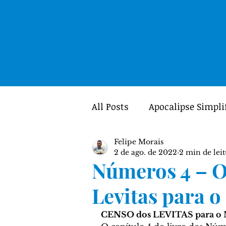
All Posts
Apocalipse Simpli
Felipe Morais
Mulheres
Portal GUIA
2 de ago. de 2022
2 min de lei
Números 4 – O
Teologia
Crítica Textua
Levitas para o
CENSO dos LEVITAS para o