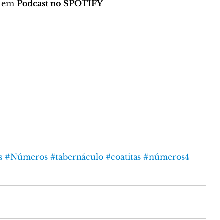
 em 
Podcast no SPOTIFY
s
#Números
#tabernáculo
#coatitas
#números4