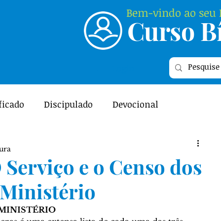
Bem-vindo ao seu P
Curso Bí
Login
ficado
Discipulado
Devocional
ME
Featured
Relacionamento
tura
 Serviço e o Censo dos
l - As Escrituras
Curiosidades Bíblicas
 Ministério
 MINISTÉRIO