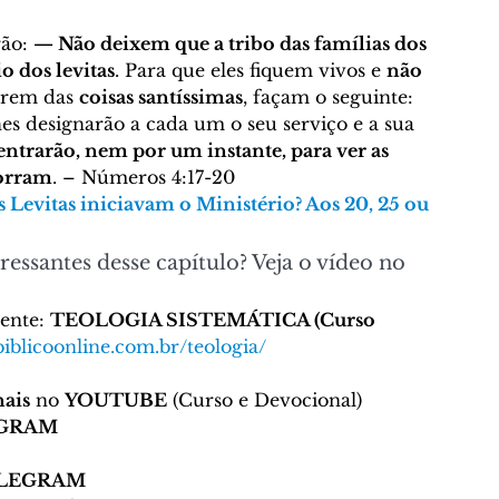
ão: 
— Não deixem que a tribo das famílias dos 
o dos levitas
. Para que eles fiquem vivos e 
não 
arem das 
coisas santíssimas
, façam o seguinte: 
lhes designarão a cada um o seu serviço e a sua 
 entrarão, nem por um instante, para ver as 
morram
. – Números 4:17-20 
Levitas iniciavam o Ministério? Aos 20, 25 ou 
ressantes desse capítulo? Veja o vídeo no 
ente: 
TEOLOGIA SISTEMÁTICA (Curso 
iblicoonline.com.br/teologia/
ais
 no 
YOUTUBE
 (Curso e Devocional)
AGRAM
LEGRAM