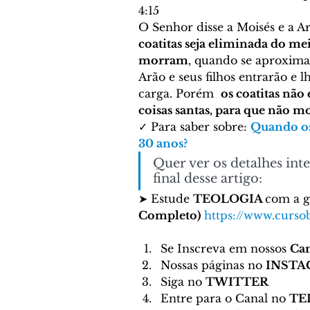
4:15 
O Senhor disse a Moisés e a Ar
coatitas seja eliminada do mei
morram
, quando se aproxim
Arão e seus filhos entrarão e 
carga. Porém  
os coatitas não
coisas santas, para que não 
✓ Para saber sobre: 
Quando os 
30 anos?
Quer ver os detalhes inte
final desse artigo: 
➤ Estude 
TEOLOGIA 
com a g
Completo)
https://www.cursob
Se Inscreva em nossos 
Can
Nossas páginas no 
INST
Siga no 
TWITTER
Entre para o Canal no 
TE