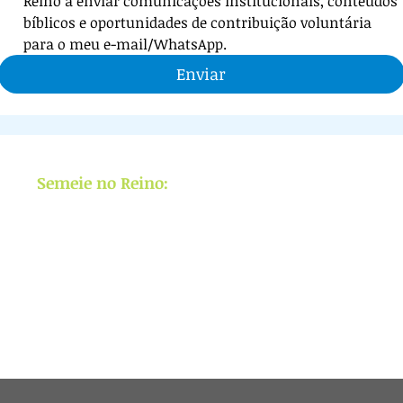
Reino a enviar comunicações institucionais, conteúdos 
bíblicos e oportunidades de contribuição voluntária 
para o meu e-mail/WhatsApp.
Enviar
Semeie no Reino:
APOIE
ensino bíblico,
livros e cursos
GRATUITOS e Missões
,
levando a Palavra de Cristo a vidas e
nações.
(
Saiba mais
)