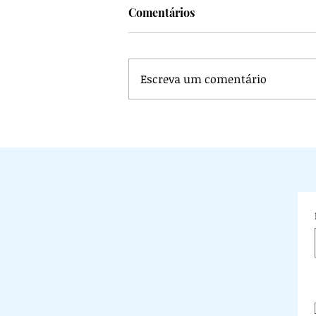
Comentários
Escreva um comentário
O Mistério de Gênesis 1: Por 
Deus não disse que "era bom"
segundo dia?