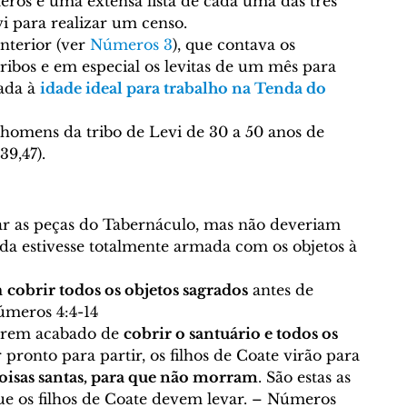
NGELISMO E MISSÕES
Curso Bíblico Online
eros é uma extensa lista de cada uma das três 
i para realizar um censo. 
nterior (ver 
Números 3
), que contava os 
ribos e em especial os levitas de um mês para 
á
Geografia Bíblica
Festas Bíblicas
ada à 
idade ideal para trabalho na Tenda do 
homens da tribo de Levi de 30 a 50 anos de 
o
Sábado (Shabbat)
Temas Bíblicos
39,47). 
e Morais
Traduções - © Curso Bíblico Online
ar as peças do Tabernáculo, mas não deveriam 
da estivesse totalmente armada com os objetos à 
 
cobrir todos os objetos sagrados
 antes de 
Calvinismo
Arminianismo
Números 4:4-14 
erem acabado de 
cobrir o santuário e todos os 
er pronto para partir, os filhos de Coate virão para 
icas
Escatologia
coisas santas, para que não morram
. São estas as 
ue os filhos de Coate devem levar. – Números 