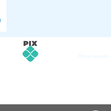
Apoie com sua
Oferta Voluntári
PIX ou usando
PayPal
Chave PIX CNPJ:
64978288000156