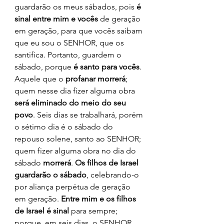
guardarão os meus sábados, pois 
é 
sinal entre mim e vocês
 de geração 
em geração, para que vocês saibam 
que eu sou o SENHOR, que os 
santifica. Portanto, guardem o 
sábado, porque 
é santo para vocês
. 
Aquele que o 
profanar morrerá
; 
quem nesse dia fizer alguma obra 
será eliminado do meio do seu 
povo
. Seis dias se trabalhará, porém 
o sétimo dia é o sábado do 
repouso solene, santo ao SENHOR; 
quem fizer alguma obra no dia do 
sábado 
morrerá
. 
Os filhos de Israel 
guardarão o sábado
, celebrando-o 
por aliança perpétua de geração 
em geração. 
Entre mim e os filhos 
de Israel é sinal
 para sempre; 
porque, em seis dias, o SENHOR 