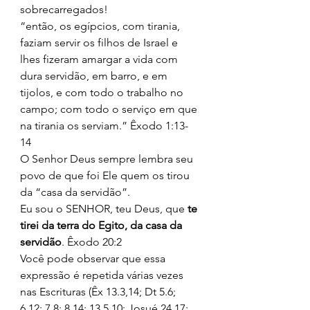
sobrecarregados! 
“então, os egípcios, com tirania, 
faziam servir os filhos de Israel e 
lhes fizeram amargar a vida com 
dura servidão, em barro, e em 
tijolos, e com todo o trabalho no 
campo; com todo o serviço em que 
na tirania os serviam.” Êxodo 1:13-
14 
O Senhor Deus sempre lembra seu 
povo de que foi Ele quem os tirou 
da “casa da servidão”. 
Eu sou o SENHOR, teu Deus, que 
te 
tirei da terra do Egito, da casa da 
servidão
. Êxodo 20:2 
Você pode observar que essa 
expressão é repetida várias vezes 
nas Escrituras (Êx 13.3,14; Dt 5.6; 
6.12; 7.8; 8.14; 13.5,10; Josué 24.17; 