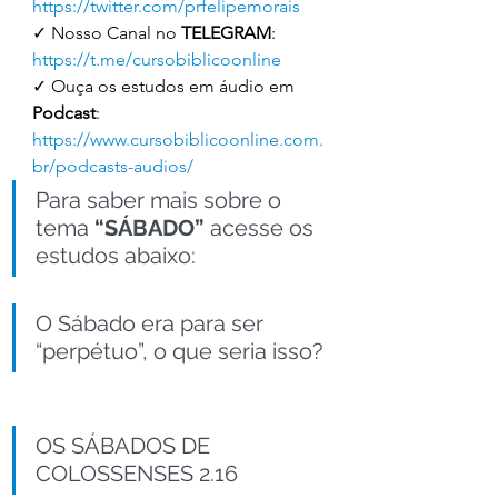
https://twitter.com/prfelipemorais
✓ Nosso Canal no 
TELEGRAM
: 
https://t.me/cursobiblicoonline
✓ Ouça os estudos em áudio em 
Podcast
: 
https://www.cursobiblicoonline.com.
br/podcasts-audios/
Para saber mais sobre o 
tema 
“SÁBADO”
 acesse os 
estudos abaixo: 
O Sábado era para ser 
“perpétuo”, o que seria isso?
OS SÁBADOS DE 
COLOSSENSES 2.16