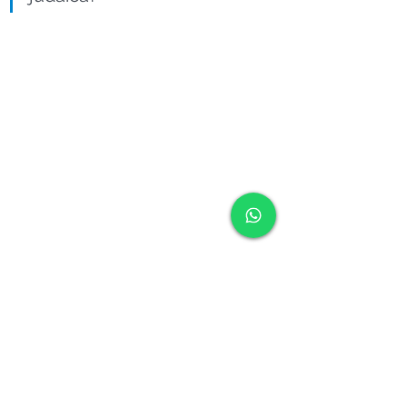
#shabbat
#sábados
#Sábado
#Sétimodia
#FestasdoSenhor
#shabat
#festasbíblicas
Sábado (Shabbat)