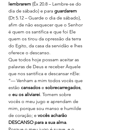
lembrarem 
(Êx 20.8 – Lembre-se do 
dia de sábado) e para 
guardarem 
(Dt 5.12 – Guarde o dia de sábado), 
afim de não esquecer que o Senhor 
é quem os santifica e que foi Ele 
quem os tirou da opressão da terra 
do Egito, da casa da servidão e lhes 
oferece o descanso. 
Que todos hoje possam aceitar as 
palavras de Deus e receber Àquele 
que nos santifica e descansar nEle: 
“— Venham a mim todos vocês que 
estão 
cansados 
e 
sobrecarregados
, 
e 
eu os aliviarei
. Tomem sobre 
vocês o meu jugo e aprendam de 
mim, porque sou manso e humilde 
de coração; e 
vocês acharão 
DESCANSO para a sua alma
. 
Porque o meu jugo é suave, e o 