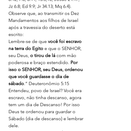
Jz 6.8; Ed 9.9; Jr 34.13; Mq 6.4). 
Observe que, ao transmitir os Dez 
Mandamentos aos filhos de Israel 
após a travessia do deserto está 
escrito: 
Lembre-se de que 
você foi escravo 
na terra do Egito
 e que o SENHOR, 
seu Deus, 
o tirou de lá 
com mão 
poderosa e braço estendido. 
Por 
isso o SENHOR, seu Deus, ordenou 
que você guardasse o dia de 
sábado
.” Deuteronômio 5:15 
Entendeu, povo de Israel? Você era 
escravo, não tinha descanso, agora 
tem um dia de Descanso! Por isso 
Deus te ordenou para guardar o 
Sábado (dia de descanso) e lembrar 
dele. 