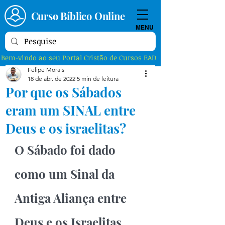
Curso Bíblico Online
MENU
Bem-vindo ao seu Portal Cristão de Cursos EAD
Felipe Morais
18 de abr. de 2022
5 min de leitura
Por que os Sábados
eram um SINAL entre
Deus e os israelitas?
O Sábado foi dado 
como um Sinal da 
Antiga Aliança entre 
Deus e os Israelitas 