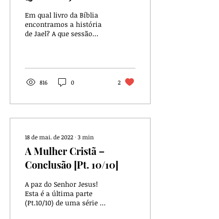
Em qual livro da Bíblia
encontramos a história
de Jael? A que sessão
literária das Escrituras o
livro pertence?
816
0
2
18 de mai. de 2022
∙
3
min
A Mulher Cristã –
Conclusão [Pt. 10/10]
A paz do Senhor Jesus!
Esta é a última parte
(Pt.10/10) de uma série de
estudos a respeito do