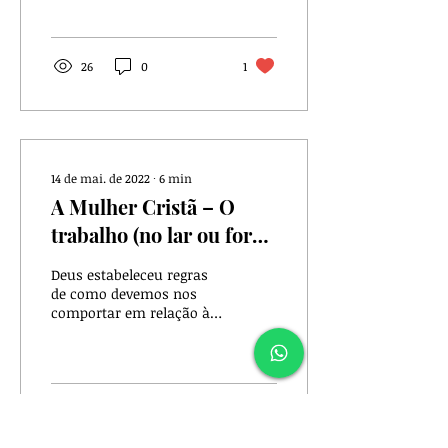
comportamento da
mulher cristã . Pt. 1 –...
26
0
1
14 de mai. de 2022
∙
6
min
A Mulher Cristã – O
trabalho (no lar ou fora)
[Pt. 9/10]
Deus estabeleceu regras
de como devemos nos
comportar em relação às
pessoas com quem
trabalhamos.
149
0