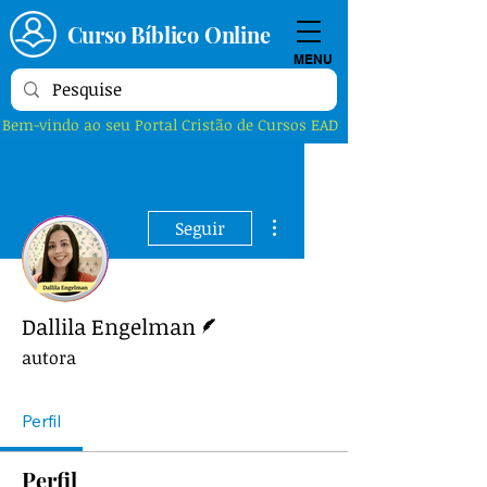
Curso Bíblico Online
MENU
Bem-vindo ao seu Portal Cristão de Cursos EAD
Mais ações
Seguir
Escritor
Dallila Engelman
autora
Perfil
Perfil