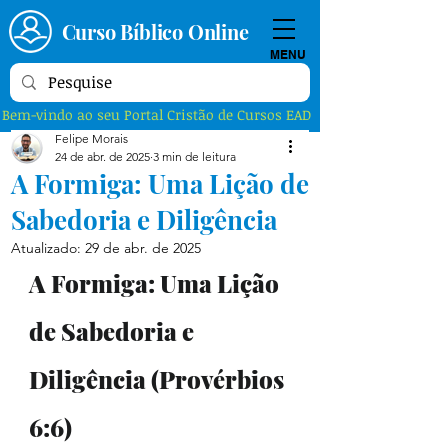
Curso Bíblico Online
MENU
Bem-vindo ao seu Portal Cristão de Cursos EAD
Felipe Morais
24 de abr. de 2025
3 min de leitura
A Formiga: Uma Lição de
Sabedoria e Diligência
Atualizado:
29 de abr. de 2025
A Formiga: Uma Lição 
de Sabedoria e 
Diligência (Provérbios 
6:6)