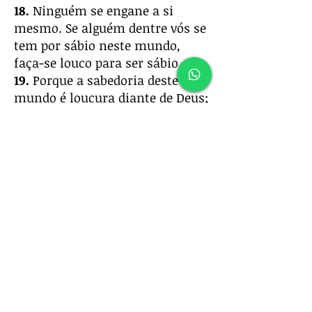
18.
Ninguém se engane a si
mesmo. Se alguém dentre vós se
tem por sábio neste mundo,
faça-se louco para ser sábio.
19.
Porque a sabedoria deste
mundo é loucura diante de Deus;
pois está escrito: Ele apanha os
sábios na sua própria astúcia.
20.
E outra vez: O Senhor
conhece os pensamentos dos
sábios, que são vãos.
21.
Portanto, ninguém se glorie
nos homens; porque tudo é
vosso;
22.
Seja Paulo, seja Apolo, seja
Cefas, seja o mundo, seja a vida,
seja a morte, seja o presente,
seja o futuro; tudo é vosso,