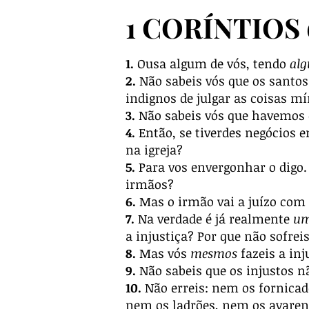
1 CORÍNTIOS 
1.
Ousa algum de vós, tendo
al
2.
Não sabeis vós que os santos
indignos de julgar as coisas m
3.
Não sabeis vós que havemos d
4.
Então, se tiverdes negócios e
na igreja?
5.
Para vos envergonhar o digo.
irmãos?
6.
Mas o irmão vai a juízo com o
7.
Na verdade é já realmente
u
a injustiça? Por que não sofrei
8.
Mas vós
mesmos
fazeis a inj
9.
Não sabeis que os injustos n
10.
Não erreis: nem os fornicad
nem os ladrões, nem os avaren