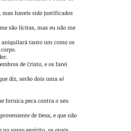
, mas haveis sido justificados
me são lícitas, mas eu não me
, aniquilará tanto um como os
 corpo.
er.
mbros de Cristo, e os farei
que diz, serão dois uma
só
e fornica peca contra o seu
 proveniente de Deus, e que não
 no vosso espírito, os quais