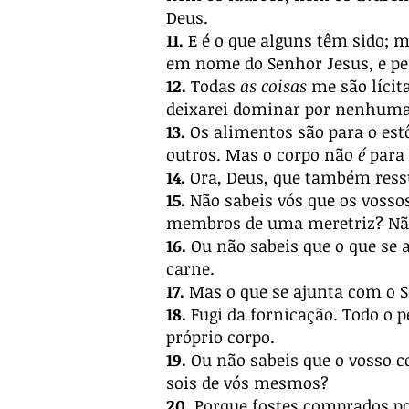
Deus.
11.
E é o que alguns têm sido; m
em nome do Senhor Jesus, e pel
12.
Todas
as coisas
me são líci
deixarei dominar por nenhuma
13.
Os alimentos são para o est
outros. Mas o corpo não
é
para 
14.
Ora, Deus, que também ressu
15.
Não sabeis vós que os vossos
membros de uma meretriz? Não
16.
Ou não sabeis que o que se 
carne.
17.
Mas o que se ajunta com o 
18.
Fugi da fornicação. Todo o 
próprio corpo.
19.
Ou não sabeis que o vosso co
sois de vós mesmos?
20.
Porque fostes comprados por 