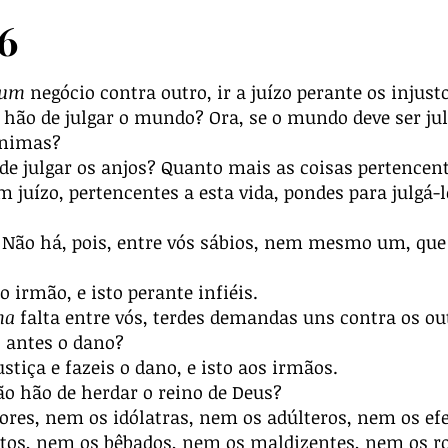
6
gum
negócio contra outro, ir a juízo perante os injust
 hão de julgar o mundo? Ora, se o mundo deve ser jul
ínimas?
e julgar os anjos? Quanto mais as coisas pertencent
m juízo, pertencentes a esta vida, pondes para julgá
 Não há, pois, entre vós sábios, nem mesmo um, que 
 irmão, e isto perante infiéis.
ma
falta entre vós, terdes demandas uns contra os ou
s antes o dano?
ustiça e fazeis o dano, e isto aos irmãos.
ão hão de herdar o reino de Deus?
ores, nem os idólatras, nem os adúlteros, nem os e
tos, nem os bêbados, nem os maldizentes, nem os ro