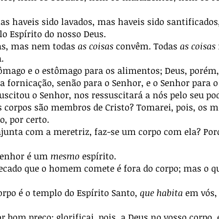
as haveis sido lavados, mas haveis sido santificados
o Espírito do nosso Deus.
tas, mas nem todas
as coisas
convêm. Todas
as coisas
.
ômago e o estômago para os alimentos; Deus, porém
a fornicação, senão para o Senhor, e o Senhor para o
scitou o Senhor, nos ressuscitará a nós pelo seu pod
 corpos são membros de Cristo? Tomarei, pois, os me
, por certo.
ajunta com a meretriz, faz-se um corpo com ela? Por
Senhor é um
mesmo
espírito.
pecado que o homem comete é fora do corpo; mas o qu
rpo é o templo do Espírito Santo,
que habita
em vós,
bom preço; glorificai, pois, a Deus no vosso corpo, e