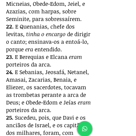
Micneias, Obede-Edom, Jeiel, e
Azazias, com harpas, sobre
Seminite, para sobressaírem.
22.
E Quenanias, chefe dos
levitas,
tinha o encargo
de dirigir
o canto; ensinava-os a entoá-lo,
porque
era
entendido.
23.
E Berequias e Elcana
eram
porteiros da arca.
24.
E Sebanias, Jeosafá, Netanel,
Amasai, Zacarias, Benaia, e
Eliezer, os sacerdotes, tocavam
as trombetas perante a arca de
Deus; e Obede-Edom e Jeías
eram
porteiros da arca.
25.
Sucedeu, pois, que Davi e os
anciãos de Israel, e os capitães
dos milhares, foram, com