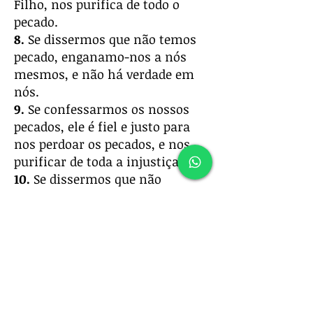
Filho, nos purifica de todo o
pecado.
8.
Se dissermos que não temos
pecado, enganamo-nos a nós
mesmos, e não há verdade em
nós.
9.
Se confessarmos os nossos
pecados, ele é fiel e justo para
nos perdoar os pecados, e nos
purificar de toda a injustiça.
10.
Se dissermos que não
pecamos, fazemo-lo mentiroso,
e a sua palavra não está em nós.
Anterior
Próximo
MENU