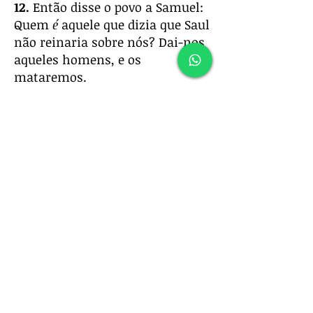
12.
Então disse o povo a Samuel:
Quem
é
aquele que dizia que Saul
não reinaria sobre nós? Dai-nos
aqueles homens, e os
mataremos.
13.
Porém Saul disse: Hoje não
morrerá nenhum, pois hoje tem
feito o Senhor
um
livramento
em Israel.
14.
E disse Samuel ao povo:
Vinde, vamos nós a Gilgal, e
renovemos ali o reino.
15.
E todo o povo partiu para
Gilgal, onde proclamaram a Saul
por rei perante o Senhor, e
ofereceram ali ofertas pacíficas
perante o Senhor, em Gilgal e
Saul se alegrou muito ali com