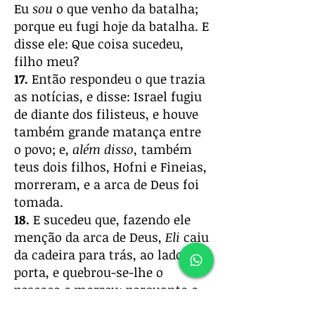
Eu
sou
o que venho da batalha;
porque eu fugi hoje da batalha. E
disse ele: Que coisa sucedeu,
filho meu?
17.
Então respondeu o que trazia
as notícias, e disse: Israel fugiu
de diante dos filisteus, e houve
também grande matança entre
o povo; e,
além disso,
também
teus dois filhos, Hofni e Fineias,
morreram, e a arca de Deus foi
tomada.
18.
E sucedeu que, fazendo ele
menção da arca de Deus,
Eli
caiu
da cadeira para trás, ao lado da
porta, e quebrou-se-lhe o
pescoço e morreu; porquanto o
homem era velho e pesado; e