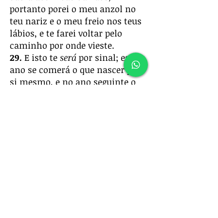
portanto porei o meu anzol no
teu nariz e o meu freio nos teus
lábios, e te farei voltar pelo
caminho por onde vieste.
29.
E isto te
será
por sinal; este
ano se comerá o que nascer por
si mesmo, e no ano seguinte o
que daí proceder; porém, no
terceiro ano semeai e segai,
plantai vinhas, e comei os seus
frutos.
30.
Porque o que escapou da casa
de Judá, e restou, tornará a
lançar raízes para baixo, e dará
fruto para cima.
31.
Porque de Jerusalém sairá o
restante, e do monte Sião o que
escapou; o zelo do Senhor dos