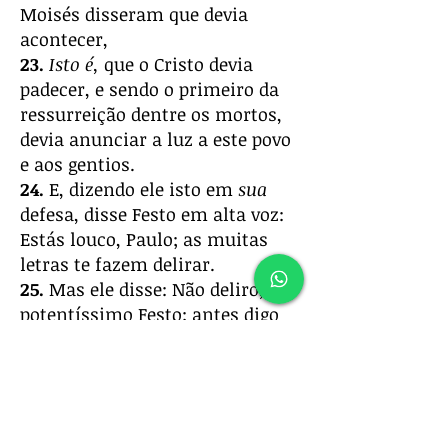
Moisés disseram que devia
acontecer,
23.
Isto é,
que o Cristo devia
padecer, e sendo o primeiro da
ressurreição dentre os mortos,
devia anunciar a luz a este povo
e aos gentios.
24.
E, dizendo ele isto em
sua
defesa, disse Festo em alta voz:
Estás louco, Paulo; as muitas
letras te fazem delirar.
25.
Mas ele disse: Não deliro, ó
potentíssimo Festo; antes digo
palavras de verdade e de um são
juízo.
26.
Porque o rei, diante de quem
também falo com ousadia, sabe
estas coisas
,
pois não creio que