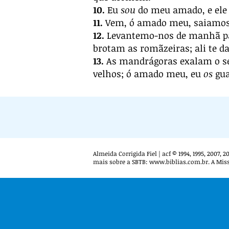
10.
Eu
sou
do meu amado, e ele
11.
Vem, ó amado meu, saiamos 
12.
Levantemo-nos de manhã 
brotam as romãzeiras; ali te d
13.
As mandrágoras exalam o se
velhos; ó amado meu, eu
os
gua
Almeida Corrigida Fiel | acf © 1994, 1995, 2007,
mais sobre a SBTB:
www.biblias.com.br
. A Mis