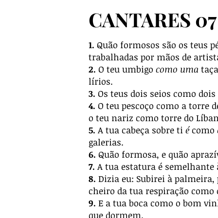
CANTARES 07
1.
Quão formosos são os teus pés
trabalhadas por mãos de artist
2.
O teu umbigo
como uma
taça
lírios.
3.
Os teus dois seios como dois 
4.
O teu pescoço como a torre d
o teu nariz como torre do Líba
5.
A tua cabeça sobre ti
é
como
galerias.
6.
Quão formosa, e quão aprazív
7.
A tua estatura é semelhante à
8.
Dizia eu: Subirei à palmeira,
cheiro da tua respiração como
9.
E a tua boca como o bom vin
que dormem.