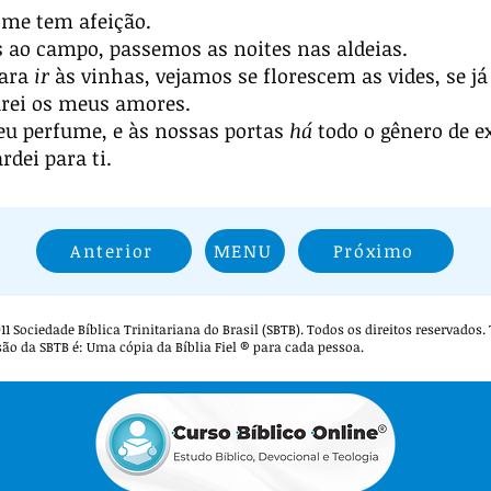
 me tem afeição.
ao campo, passemos as noites nas aldeias.
para
ir
às vinhas, vejamos se florescem as vides, se já
arei os meus amores.
u perfume, e às nossas portas
há
todo o gênero de ex
rdei para ti.
Anterior
MENU
Próximo
 2011 Sociedade Bíblica Trinitariana do Brasil (SBTB). Todos os direitos reservados
são da SBTB é: Uma cópia da Bíblia Fiel ® para cada pessoa.