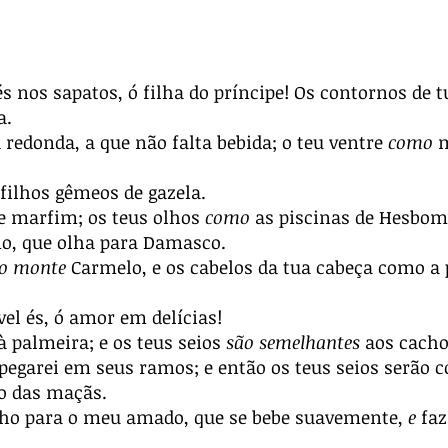
 nos sapatos, ó filha do príncipe! Os contornos de t
a.
 redonda, a que não falta bebida; o teu ventre
como
m
filhos gêmeos de gazela.
e marfim; os teus olhos
como
as piscinas de Hesbom,
no, que olha para Damasco.
o monte
Carmelo, e os cabelos da tua cabeça como a p
el és, ó amor em delícias!
 palmeira; e os teus seios
são semelhantes
aos cach
 pegarei em seus ramos; e então os teus seios serão 
 o das maçãs.
ho para o meu amado, que se bebe suavemente,
e
faz