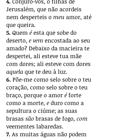
4.
Conjuro-vos, ó filhas de
Jerusalém, que não acordeis
nem desperteis o
meu
amor, até
que queira.
5.
Quem
é
esta que sobe do
deserto,
e vem
encostada ao seu
amado? Debaixo da macieira te
despertei, ali esteve tua mãe
com dores; ali esteve com dores
aquela
que te deu à luz.
6.
Põe-me como selo sobre o teu
coração, como selo sobre o teu
braço, porque o amor
é
forte
como a morte,
e
duro como a
sepultura o ciúme; as suas
brasas
são
brasas de fogo,
com
veementes labaredas.
7.
As muitas águas não podem