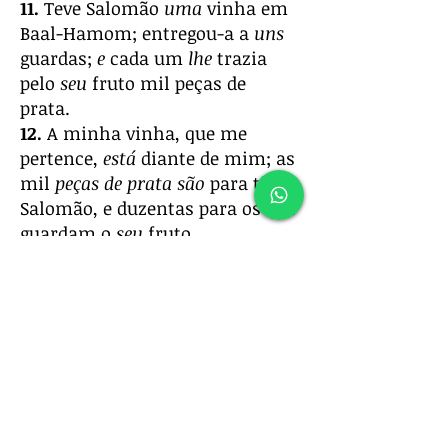
11.
Teve Salomão
uma
vinha em
Baal-Hamom; entregou-a a
uns
guardas;
e
cada um
lhe
trazia
pelo
seu
fruto mil peças de
prata.
12.
A minha vinha, que me
pertence,
está
diante de mim; as
mil
peças de prata são
para ti, ó
Salomão, e duzentas para os que
guardam o
seu
fruto.
13.
Ó tu, que habitas nos jardins,
os companheiros estão atentos
para ouvir a tua voz; faze-me,
pois, também
ouvi-la.
14.
Vem depressa, amado meu, e
faze-te semelhante ao gamo ou
ao filho dos veados sobre os
montes dos aromas.