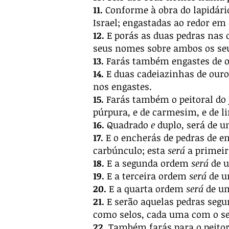
11.
Conforme à obra do lapidári
Israel; engastadas ao redor em 
12.
E porás as duas pedras nas 
seus nomes sobre ambos os se
13.
Farás também engastes de o
14.
E duas cadeiazinhas de ouro p
nos engastes.
15.
Farás também o peitoral do j
púrpura, e de carmesim, e de li
16.
Quadrado
e
duplo, será de 
17.
E o encherás de pedras de e
carbúnculo; esta
será
a primeir
18.
E a segunda ordem
será
de u
19.
E a terceira ordem
será
de u
20.
E a quarta ordem
será
de um
21.
E serão aquelas pedras segu
como selos, cada uma com o se
22.
Também farás para o peitora