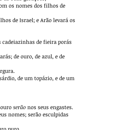
 com os nomes dos filhos de
hos de Israel; e Arão levará os
s cadeiazinhas de fieira porás
rás; de ouro, de azul, e de
rgura.
sárdio, de um topázio, e de um
m ouro
serão
nos seus engastes.
eus nomes; serão esculpidas
uro puro.