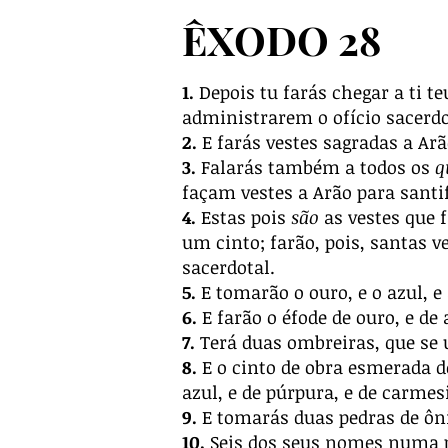
ÊXODO 28
1.
Depois tu farás chegar a ti te
administrarem o ofício sacerd
2.
E farás vestes sagradas a Arã
3.
Falarás também a todos os
q
façam vestes a Arão para santif
4.
Estas pois
são
as vestes que 
um cinto; farão, pois, santas v
sacerdotal.
5.
E tomarão o ouro, e o azul, e
6.
E farão o éfode de ouro, e de
7.
Terá duas ombreiras, que se
8.
E o cinto de obra esmerada d
azul, e de púrpura, e de carmes
9.
E tomarás duas pedras de ônix
10.
Seis dos seus nomes numa p