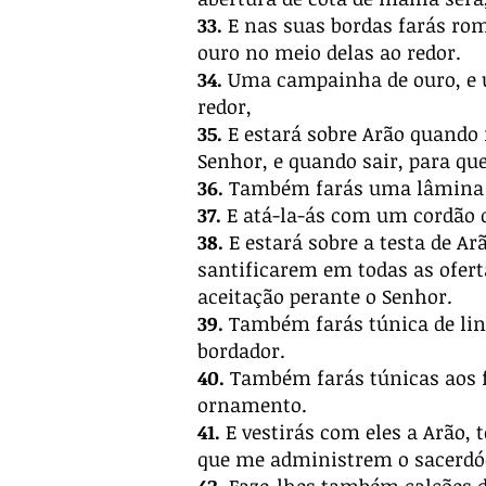
33.
E nas suas bordas farás rom
ouro no meio delas ao redor.
34.
Uma campainha de ouro, e
redor,
35.
E estará sobre Arão quando 
Senhor, e quando sair, para qu
36.
Também farás uma lâmina de
37.
E atá-la-ás com um cordão de
38.
E estará sobre a testa de Arã
santificarem em todas as ofert
aceitação perante o Senhor.
39.
Também farás túnica de linh
bordador.
40.
Também farás túnicas aos fil
ornamento.
41.
E vestirás com eles a Arão, 
que me administrem o sacerdó