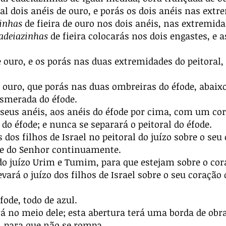
 dois anéis de ouro, e porás os dois anéis nas extre
inhas
de fieira de ouro nos dois anéis, nas extremida
adeiazinhas
de fieira colocarás nos dois engastes, e 
ouro, e os porás nas duas extremidades do peitoral,
uro, que porás nas duas ombreiras do éfode, abaixo,
esmerada do éfode.
 seus anéis, aos anéis do éfode por cima, com um cor
do éfode; e nunca se separará o peitoral do éfode.
os filhos de Israel no peitoral do juízo sobre o seu
te do Senhor continuamente.
o juízo Urim e Tumim, para que estejam sobre o cor
vará o juízo dos filhos de Israel sobre o seu coração
de, todo de azul.
á no meio dele; esta abertura terá uma borda de obr
, para que não se rompa.