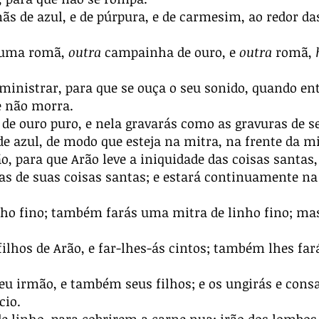
ãs de azul, e de púrpura, e de carmesim, ao redor d
 uma romã,
outra
campainha de ouro, e
outra
romã,
ministrar, para que se ouça o seu sonido, quando ent
e não morra.
 ouro puro, e nela gravarás como as gravuras de se
 azul, de modo que esteja na mitra, na frente da mi
o, para que Arão leve a iniquidade das coisas santas, 
as de suas coisas santas; e estará continuamente na
o fino; também farás uma mitra de linho fino; mas 
hos de Arão, e far-lhes-ás cintos; também lhes farás
teu irmão, e também seus filhos; e os ungirás e consa
cio.