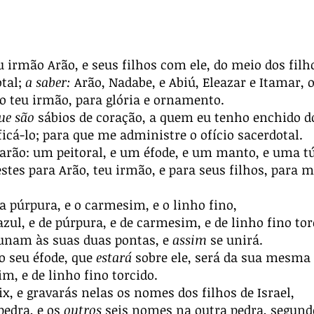
u irmão Arão, e seus filhos com ele, do meio dos filh
otal;
a saber:
Arão, Nadabe, e Abiú, Eleazar e Itamar, o
o teu irmão, para glória e ornamento.
ue são
sábios de coração, a quem eu tenho enchido do
icá-lo; para que me administre o ofício sacerdotal.
farão: um peitoral, e um éfode, e um manto, e uma t
estes para Arão, teu irmão, e para seus filhos, para
 a púrpura, e o carmesim, e o linho fino,
 azul, e de púrpura, e de carmesim, e de linho fino to
 unam às suas duas pontas, e
assim
se unirá.
o seu éfode, que
estará
sobre ele, será da sua mesma 
im, e de linho fino torcido.
, e gravarás nelas os nomes dos filhos de Israel,
edra, e os
outros
seis nomes na outra pedra, segundo