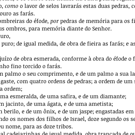
o,
como
o lavor de selos lavrarás estas duas pedras,
ouro as farás.
ombreiras do éfode,
por
pedras de memória para os fil
us ombros, para memória diante do Senhor.
uro,
uro; de igual medida, de obra de fieira as farás; e a
uízo de obra esmerada, conforme à obra do éfode o fa
nho fino torcido o farás.
um palmo o seu comprimento, e de um palmo a sua la
ngaste, com quatro ordens de pedras; a ordem de um 
a ordem;
ma esmeralda, de uma safira, e de um diamante;
m jacinto, de uma ágata, e de uma ametista;
 berilo, e de um ônix, e de um jaspe; engastadas e
ndo os nomes dos filhos de Israel, doze segundo os s
u nome, para as doze tribos.
l cadeiazinhas de igual medida, obra trançada de o