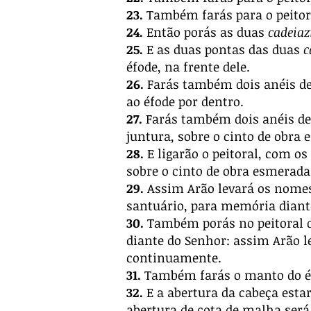
23.
Também farás para o peitoral
24.
Então porás as duas
cadeiaz
25.
E as duas pontas das duas
c
éfode, na frente dele.
26.
Farás também dois anéis de 
ao éfode por dentro.
27.
Farás também dois anéis de o
juntura, sobre o cinto de obra 
28.
E ligarão o peitoral, com os
sobre o cinto de obra esmerada 
29.
Assim Arão levará os nomes d
santuário, para memória dian
30.
Também porás no peitoral d
diante do Senhor: assim Arão le
continuamente.
31.
Também farás o manto do éfo
32.
E a abertura da cabeça estar
abertura de cota de malha será