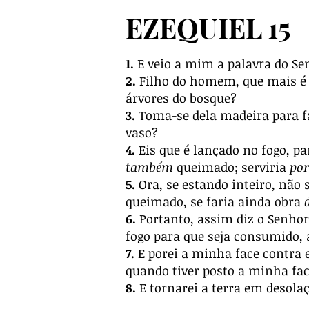
EZEQUIEL 15
1.
E veio a mim a palavra do Se
2.
Filho do homem, que mais é a
árvores do bosque?
3.
Toma-se dela madeira para f
vaso?
4.
Eis que é lançado no fogo, p
também
queimado; serviria
por
5.
Ora, se estando inteiro, não 
queimado, se faria ainda obra
6.
Portanto, assim diz o Senhor
fogo para que seja consumido, 
7.
E porei a minha face contra e
quando tiver posto a minha fac
8.
E tornarei a terra em desola