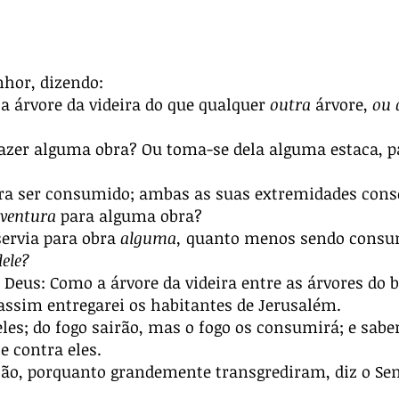
nhor, dizendo:
 árvore da videira do que qualquer
outra
árvore,
ou 
azer alguma obra? Ou toma-se dela alguma estaca, p
ara ser consumido; ambas as suas extremidades conso
ventura
para alguma obra?
servia para obra
alguma,
quanto menos sendo consumi
dele?
 Deus: Como a árvore da videira entre as árvores do 
assim entregarei os habitantes de Jerusalém.
les; do fogo sairão, mas o fogo os consumirá; e sabe
e contra eles.
ção, porquanto grandemente transgrediram, diz o Se