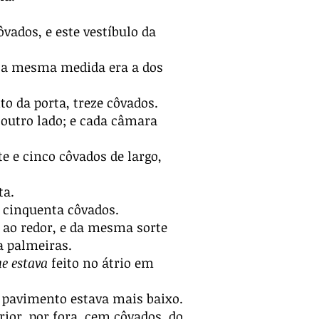
ôvados, e este vestíbulo da
o; a mesma medida era a dos
o da porta, treze côvados.
 outro lado; e cada câmara
e e cinco côvados de largo,
ta.
a
cinquenta côvados.
a ao redor, e da mesma sorte
ia palmeiras.
e estava
feito no átrio em
 pavimento estava mais baixo.
rior, por fora, cem côvados, do