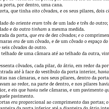
 porta, por dentro, uma cana.
ta, que tinha oito côvados, e os seus pilares, dois c
lado do oriente
eram
três de um lado e três do outr
lado e do outro
tinham
a mesma medida.
rada da porta,
que era
de dez côvados;
e
o compriment
âmaras
era
de um côvado, e de um côvado o espaço do
 seis côvados do outro.
telhado de uma câmara até ao telhado da outra, vint
ssenta côvados, cada pilar, do átrio, em redor da por
ntrada até à face do vestíbulo da porta interior,
havi
tas nas câmaras, e nos seus pilares, dentro da port
tavam ao redor, na parte de dentro, e nos pilares hav
ior, e eis que
havia
nele câmaras, e um pavimento
qu
quele pavimento.
portas
era
proporcional ao comprimento das portas; o
nteira da porta inferior até a dianteira do átrio inte