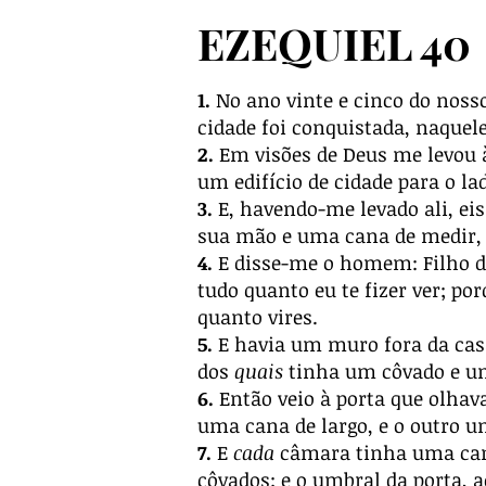
EZEQUIEL 40
1.
No ano vinte e cinco do nosso
cidade foi conquistada, naquel
2.
Em visões de Deus me levou à
um edifício de cidade para o lad
3.
E, havendo-me levado ali, e
sua mão e uma cana de medir, 
4.
E disse-me o homem: Filho do
tudo quanto eu te fizer ver; po
quanto vires.
5.
E havia um muro fora da ca
dos
quais
tinha um côvado e um
6.
Então veio à porta que olhav
uma cana de largo, e o outro u
7.
E
cada
câmara tinha uma can
côvados; e o umbral da porta, a