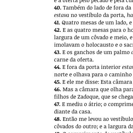
e a oferta pelo pecado e pela cu
40.
Também do lado de fora da 
estava
no vestíbulo da porta,
ha
41.
Quatro mesas de um lado, e 
42.
E as quatro mesas para o h
largura de um côvado e meio, 
imolavam o holocausto e o sacr
43.
E os ganchos de um palmo
carne da oferta.
44.
E fora da porta interior
est
norte e olhava para o caminho
45.
E ele me disse: Esta câmara
46.
Mas a câmara que olha par
filhos de Zadoque, que se chega
47.
E mediu o átrio; o comprime
diante da casa.
48.
Então me levou ao vestíbulo
côvados do outro; e a largura d