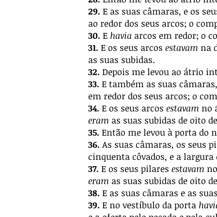
29.
E as suas câmaras, e os seus
ao redor dos seus arcos; o co
30.
E
havia
arcos em redor; o 
31.
E os seus arcos
estavam
na d
as suas subidas.
32.
Depois me levou ao átrio in
33.
E também as suas câmaras, e
em redor dos seus arcos; o com
34.
E os seus arcos
estavam
no 
eram
as suas subidas de oito d
35.
Então me levou à porta do n
36.
As suas câmaras, os seus pi
cinquenta côvados, e a largura 
37.
E os seus pilares
estavam
no
eram
as suas subidas de oito d
38.
E as suas câmaras e as sua
39.
E no vestíbulo da porta
havi