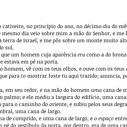
 cativeiro, no princípio do ano, no décimo
dia
do mês
e mesmo dia veio sobre mim a mão do Senhor, e me l
 terra de Israel, e me pôs sobre
um
monte muito alto
o sul.
is que um homem cuja aparência
era
como a do bronze
e estava em pé na porta.
 homem, vê com os teus olhos, e ouve com os teus o
rque para
to
mostrar foste tu aqui trazido; anuncia,
p
sa, em seu redor, e na mão do homem
uma
cana de m
 palmo; e ele mediu a largura do edifício, uma cana,
a para o caminho do oriente, e subiu pelos seus degr
mbral, uma cana de largo.
a de comprido, e uma cana de largo, e
o espaço
entr
o pé do vestíbulo da porta, por dentro, era de uma ca