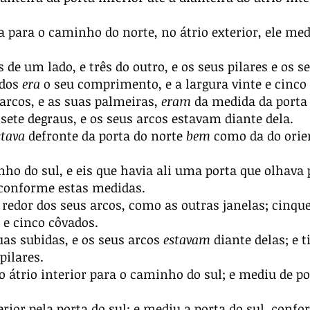
a para o caminho do norte, no átrio exterior, ele m
de um lado, e três do outro, e os seus pilares e os 
ados
era
o seu comprimento, e a largura vinte e cinco
 arcos, e as suas palmeiras,
eram
da medida da porta
r sete degraus, e os seus arcos estavam diante dela.
stava
defronte da porta do norte
bem
como da do orien
ho do sul, e eis que havia ali uma porta que olhava
s conforme estas medidas.
edor dos seus arcos, como as outras janelas; cinqu
 e cinco côvados.
uas subidas, e os seus arcos
estavam
diante delas; e 
pilares.
 átrio interior para o caminho do sul; e mediu de po
rior pela porta do sul; e mediu a porta do sul, conf