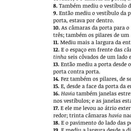
8.
Também mediu o vestíbulo da
9.
Então mediu o vestíbulo da por
porta, estava por dentro.
10.
As câmaras da porta para o 
três; também os pilares de um 
11.
Mediu mais a largura da ent
12.
E o espaço em frente das c
tinha
seis côvados de um lado e
13.
Então mediu a porta desde o 
porta contra porta.
14.
Fez também os pilares, de se
15.
E, desde a face da porta da e
16.
Havia
também janelas estrei
nos vestíbulos; e as janelas es
17.
E ele me levou ao átrio exter
redor; trinta câmaras
havia
na
18.
E o pavimento do lado das 
19.
E mediu a largura desde a dia