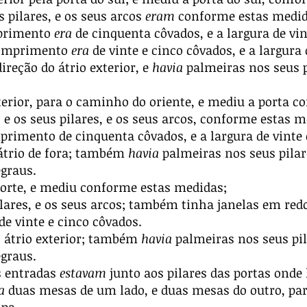
 pilares, e os seus arcos
eram
conforme estas medid
mprimento
era
de cinquenta côvados, e a largura de vin
comprimento
era
de vinte e cinco côvados, e a largura
ireção do átrio exterior, e
havia
palmeiras nos seus p
terior, para o caminho do oriente, e mediu a porta 
 os seus pilares, e os seus arcos, conforme estas m
primento de cinquenta côvados, e a largura de vinte 
átrio de fora; também
havia
palmeiras nos seus pilare
egraus.
orte, e mediu conforme estas medidas;
lares, e os seus arcos; também tinha janelas em re
de vinte e cinco côvados.
 átrio exterior; também
havia
palmeiras nos seus pil
egraus.
s entradas
estavam
junto aos pilares das portas onde
a
duas mesas de um lado, e duas mesas do outro, par