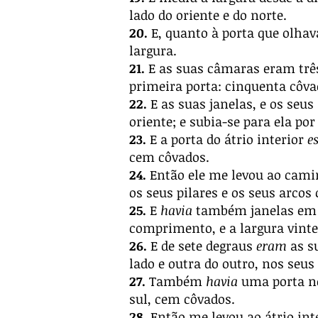
lado do oriente e do norte.
20.
E, quanto à porta que olhav
largura.
21.
E as suas câmaras eram três 
primeira porta: cinquenta côv
22.
E as suas janelas, e os seus
oriente; e subia-se para ela po
23.
E a porta do átrio interior
e
cem côvados.
24.
Então ele me levou ao camin
os seus pilares e os seus arco
25.
E
havia
também janelas em r
comprimento, e a largura vinte
26.
E de sete degraus
eram
as s
lado e outra do outro, nos seus 
27.
Também
havia
uma porta no
sul, cem côvados.
28.
Então me levou ao átrio inte