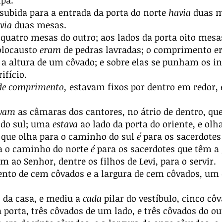
lpa.
subida para a entrada da porta do norte
havia
duas me
via
duas mesas.
quatro mesas do outro; aos lados da porta oito mesa
olocausto
eram
de pedras lavradas; o comprimento er
e a altura de um côvado; e sobre elas se punham os 
ifício.
de comprimento,
estavam fixos por dentro em redor, 
avam
as câmaras dos cantores, no átrio de dentro, qu
 do sul; uma
estava
ao lado da porta do oriente, e ol
 que olha para o caminho do sul
é
para os sacerdotes
a o caminho do norte
é
para os sacerdotes que têm a 
m ao Senhor, dentre os filhos de Levi, para o servir.
nto de cem côvados e a largura de cem côvados, um 
 da casa, e mediu a
cada
pilar do vestíbulo, cinco cô
a porta, três côvados de um lado, e três côvados do ou