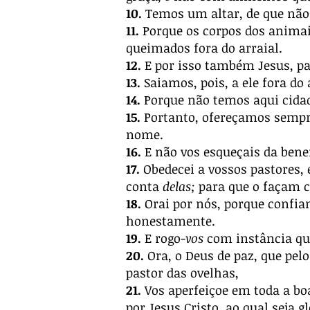
10.
Temos um altar, de que não 
11.
Porque os corpos dos animais
queimados fora do arraial.
12.
E por isso também Jesus, par
13.
Saiamos, pois, a ele fora do 
14.
Porque não temos aqui cida
15.
Portanto, ofereçamos sempre 
nome.
16.
E não vos esqueçais da bene
17.
Obedecei a vossos pastores, 
conta
delas;
para que o façam c
18.
Orai por nós, porque confi
honestamente.
19.
E rogo-
vos
com instância q
20.
Ora, o Deus de paz, que pel
pastor das ovelhas,
21.
Vos aperfeiçoe em toda a boa
por Jesus Cristo, ao qual seja 