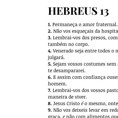
HEBREUS 13
1.
Permaneça o amor fraternal.
2.
Não vos esqueçais da hospita
3.
Lembrai-vos dos presos, como
também no corpo.
4.
Venerado seja entre todos o 
julgará.
5.
Sejam vossos costumes sem av
te desampararei.
6.
E assim com confiança ousem
homem.
7.
Lembrai-vos dos vossos pastor
maneira de viver.
8.
Jesus Cristo
é
o mesmo, ontem
9.
Não vos deixeis levar em red
graça,
e
não com alimentos que