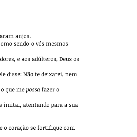
daram anjos.
, como sendo-o vós mesmos
ores, e aos adúlteros, Deus os
e disse: Não te deixarei, nem
i o que me
possa
fazer o
s imitai, atentando para a sua
e o coração se fortifique com