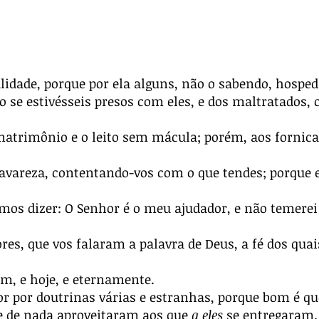
lidade, porque por ela alguns, não o sabendo, hospe
 se estivésseis presos com eles, e dos maltratados
matrimônio e o leito sem mácula; porém, aos fornicad
areza, contentando-vos com o que tendes; porque el
os dizer: O Senhor é o meu ajudador, e não temere
es, que vos falaram a palavra de Deus, a fé dos quai
, e hoje, e eternamente.
or por doutrinas várias e estranhas, porque bom é qu
 de nada aproveitaram aos que
a eles
se entregaram.