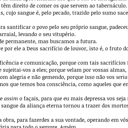
têm direito de comer os que servem ao tabernáculo.
, cujo sangue é, pelo pecado, trazido pelo sumo sace
a santificar o povo pelo seu próprio sangue, padeceu
arraial, levando o seu vitupério.
de permanente, mas buscamos a futura.
por ele a Deus sacrifício de louvor, isto é, o fruto 
ficência e comunicação, porque com tais sacrifícios 
e sujeitai-vos a eles; porque velam por vossas almas
om alegria e não gemendo, porque isso não vos
seria
amos que temos boa consciência, como aqueles que e
ue
assim
o façais, para que eu mais depressa vos seja 
o sangue da aliança eterna tornou a trazer dos morto
 obra, para fazerdes a sua vontade, operando em vós 
glória para todo o sempre. Amém.