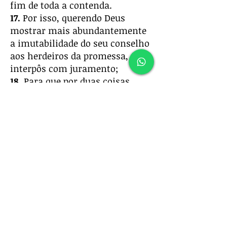
fim de toda a contenda.
17.
Por isso, querendo Deus
mostrar mais abundantemente
a imutabilidade do seu conselho
aos herdeiros da promessa, se
interpôs com juramento;
18.
Para que por duas coisas
imutáveis, nas quais
é
impossível que Deus minta,
tenhamos a firme consolação,
nós, os que pomos o nosso
refúgio em reter a esperança
proposta;
19.
A qual temos como âncora da
alma, segura e firme, e que
penetra até ao interior do véu,
20.
Onde Jesus,
nosso
precursor,
entrou por nós, feito