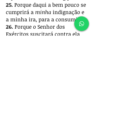
25.
Porque daqui a bem pouco se
cumprirá a
minha
indignação e
a minha ira, para a consumir.
26.
Porque o Senhor dos
Exércitos suscitará contra ela
um flagelo, como na matança de
Midiã junto à rocha de Orebe; e a
sua vara estará sobre o mar, e
ele a levantará como sucedeu
aos egípcios.
27.
E acontecerá, naquele dia,
que a sua carga será tirada do
teu ombro, e o seu jugo do teu
pescoço; e o jugo será
despedaçado por causa da unção.
28.
Já
vem
chegando
a Aiate,
já
vai passando por Migrom,
e
em
Micmás deixa a sua bagagem.