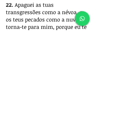
22.
Apaguei as tuas
transgressões como a névoa, e
os teus pecados como a nuvem;
torna-te para mim, porque eu te
remi.
23.
Cantai alegres, vós, ó céus,
porque o Senhor o fez; exultai
vós, as partes mais baixas da
terra; vós, montes, retumbai
com júbilo;
também
vós,
bosques, e todas as suas árvores;
porque o Senhor remiu a Jacó, e
glorificou-se em Israel.
24.
Assim diz o Senhor, teu
redentor, e que te formou desde
o ventre: Eu
sou
o Senhor que
faço tudo, que sozinho estendo
os céus, e espraio a terra por