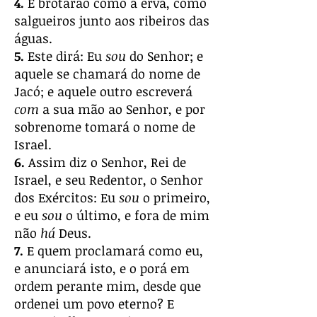
4.
E brotarão como a erva, como
salgueiros junto aos ribeiros das
águas.
5.
Este dirá: Eu
sou
do Senhor; e
aquele se chamará do nome de
Jacó; e aquele outro escreverá
com
a sua mão ao Senhor, e por
sobrenome tomará o nome de
Israel.
6.
Assim diz o Senhor, Rei de
Israel, e seu Redentor, o Senhor
dos Exércitos: Eu
sou
o primeiro,
e eu
sou
o último, e fora de mim
não
há
Deus.
7.
E quem proclamará como eu,
e anunciará isto, e o porá em
ordem perante mim, desde que
ordenei um povo eterno? E