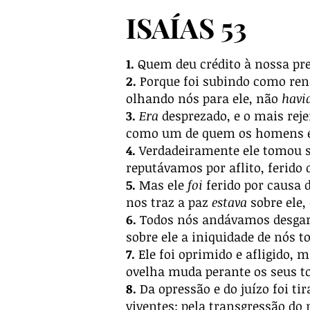
ISAÍAS 53
1.
Quem deu crédito à nossa pre
2.
Porque foi subindo como reno
olhando nós para ele, não
havi
3.
Era
desprezado, e o mais rej
como um de quem os homens e
4.
Verdadeiramente ele tomou so
reputávamos por aflito, ferido 
5.
Mas ele
foi
ferido por causa 
nos traz a paz
estava
sobre ele,
6.
Todos nós andávamos desgarr
sobre ele a iniquidade de nós t
7.
Ele foi oprimido e afligido, 
ovelha muda perante os seus to
8.
Da opressão e do juízo foi ti
viventes; pela transgressão do 