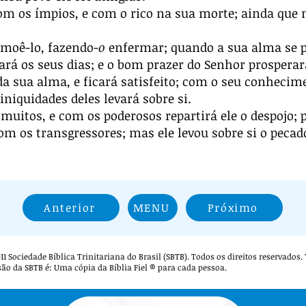
om os ímpios, e com o rico na sua morte; ainda que
moê-lo, fazendo-
o
enfermar; quando a sua alma se p
gará os seus dias; e o bom prazer do Senhor prospera
da sua alma, e ficará satisfeito; com o seu conhecime
iniquidades deles levará sobre si.
e muitos, e com os poderosos repartirá ele o despojo
om os transgressores; mas ele levou sobre si o pecad
Anterior
MENU
Próximo
 2011 Sociedade Bíblica Trinitariana do Brasil (SBTB). Todos os direitos reservados
são da SBTB é: Uma cópia da Bíblia Fiel ® para cada pessoa.