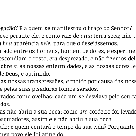
gação? E a quem se manifestou o braço do Senhor?
vo perante ele, e como raiz de
uma
terra seca; não
a boa
aparência
nele,
para que o desejássemos.
eitado entre os homens, homem de dores, e experime
scondiam o rosto,
era
desprezado, e não fizemos de
bre si as nossas enfermidades, e as nossas dores lev
de Deus, e oprimido.
das nossas transgressões,
e
moído por causa das noss
 e pelas suas pisaduras fomos sarados.
ados como ovelhas; cada um se desviava pelo seu c
odos.
mas não abriu a sua boca; como
um
cordeiro foi leva
squiadores, assim ele não abriu a sua boca.
rado; e quem contará o tempo da sua vida? Porquanto 
meu povo ele foi atingido.