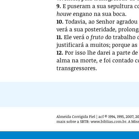
9.
E puseram a sua sepultura c
houve
engano na sua boca.
10.
Todavia, ao Senhor agradou 
verá a sua posteridade, prolon
11.
Ele verá o
fruto
do trabalho 
justificará a muitos; porque as 
12.
Por isso lhe darei a parte d
alma na morte, e foi contado c
transgressores.
Almeida Corrigida Fiel | acf © 1994, 1995, 2007,
mais sobre a SBTB:
www.biblias.com.br
. A Mis