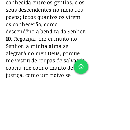
conhecida entre os gentios, e os
seus descendentes no meio dos
povos; todos quantos os virem
os conhecerão, como
descendência bendita do Senhor.
10.
Regozijar-me-ei muito no
Senhor, a minha alma se
alegrará no meu Deus; porque
me vestiu de roupas de salvação,
cobriu-me com o manto de
justiça, como um noivo se
adorna com turbante sacerdotal,
e como a noiva que se enfeita
com as suas joias.
11.
Porque, como a terra produz
os seus renovos, e como o
jardim faz brotar o que nele se
semeia, assim o Senhor Deus