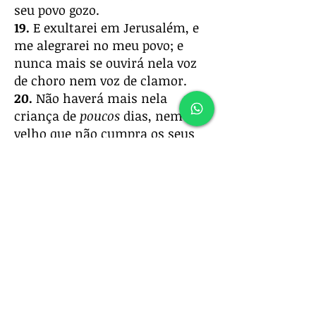
seu povo gozo.
19.
E exultarei em Jerusalém, e
me alegrarei no meu povo; e
nunca mais se ouvirá nela voz
de choro nem voz de clamor.
20.
Não haverá mais nela
criança de
poucos
dias, nem
velho que não cumpra os seus
dias; porque o menino morrerá
de cem anos; porém o pecador
de cem anos será amaldiçoado.
21.
E edificarão casas, e
as
habitarão; e plantarão vinhas, e
comerão o seu fruto.
22.
Não edificarão para que
outros habitem; não plantarão
para que outros comam; porque
os dias do meu povo
serão
como