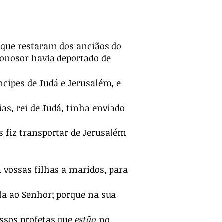
s que restaram dos anciãos do
donosor havia deportado de
ncipes de Judá e Jerusalém, e
ias, rei de Judá, tinha enviado
is fiz transportar de Jerusalém
i vossas filhas a maridos, para
ela ao Senhor; porque na sua
ossos profetas que
estão
no