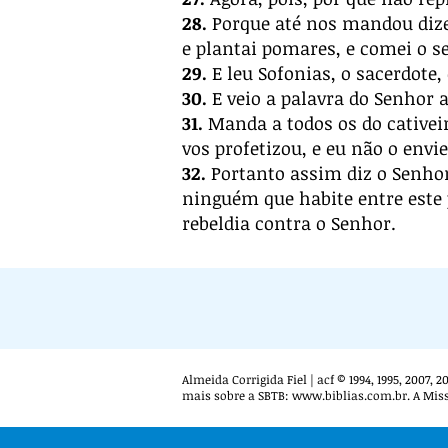
28.
Porque até nos mandou dize
e plantai pomares, e comei o se
29.
E leu Sofonias, o sacerdote,
30.
E veio a palavra do Senhor 
31.
Manda a todos os do cativei
vos profetizou, e eu não o envi
32.
Portanto assim diz o Senhor:
ninguém que habite entre este 
rebeldia contra o Senhor.
Almeida Corrigida Fiel | acf © 1994, 1995, 2007,
mais sobre a SBTB:
www.biblias.com.br
. A Mis