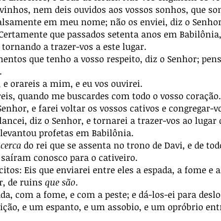
vinhos, nem deis ouvidos aos vossos sonhos, que so
alsamente em meu nome; não os enviei, diz o Senhor
Certamente que passados setenta anos em Babilônia, v
tornando a trazer-vos a este lugar.
entos que tenho a vosso respeito, diz o Senhor; pen
.
 e orareis a mim, e eu vos ouvirei.
eis, quando me buscardes com todo o vosso coração.
Senhor, e farei voltar os vossos cativos e congregar-v
ancei, diz o Senhor, e tornarei a trazer-vos ao lugar
levantou profetas em Babilônia.
cerca
do rei que se assenta no trono de Davi, e de to
 saíram conosco para o cativeiro.
tos: Eis que enviarei entre eles a espada, a fome e a 
, de ruins
que são
.
da, com a fome, e com a peste; e dá-los-ei para desl
ção, e um espanto, e um assobio, e um opróbrio ent