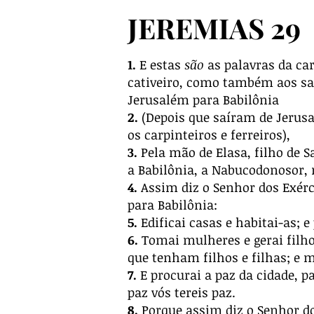
JEREMIAS 29
1.
E estas
são
as palavras da car
cativeiro, como também aos sac
Jerusalém para Babilônia
2.
(Depois que saíram de Jerusal
os carpinteiros e ferreiros),
3.
Pela mão de Elasa, filho de Sa
a Babilônia, a Nabucodonosor, r
4.
Assim diz o Senhor dos Exércit
para Babilônia:
5.
Edificai casas e habitai-as; e
6.
Tomai mulheres e gerai filhos
que tenham filhos e filhas; e m
7.
E procurai a paz da cidade, pa
paz vós tereis paz.
8.
Porque assim diz o Senhor do