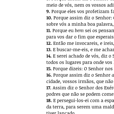
meio de vós, nem os vossos adi
9.
Porque eles vos profetizam f
10.
Porque assim diz o Senhor: 
sobre vós a minha boa palavra, 
11.
Porque eu
bem
sei os pensam
para vos dar o fim que esperais
12.
Então me invocareis, e ireis,
13.
E buscar-me-eis, e me achar
14.
E serei achado de vós, diz o 
todos os lugares para onde vos l
15.
Porque dizeis: O Senhor nos 
16.
Porque assim diz o Senhor
a
cidade, vossos irmãos, que não
17.
Assim diz o Senhor dos Exérci
podres que não se podem comer
18.
E persegui-los-ei com a espa
da terra, para serem uma maldi
tiver lançado.