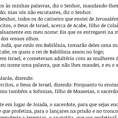
s às minhas palavras, diz o Senhor, mandando-lhes 
o; mas vós não escutastes, diz o Senhor.
 Senhor, todos os do cativeiro que enviei de Jerusalém
tos, o Deus de Israel, acerca de Acabe, filho de Colaí
falsamente em meu nome: Eis que os entregarei na m
e dos vossos olhos.
 Judá, que
estão
em Babilônia, tomarão deles uma mal
abe, os quais o rei de Babilônia assou no fogo;
m Israel, e cometeram adultério com as mulheres do
u nome uma palavra, que não lhes mandei, e eu o s
larás, dizendo:
citos, o Deus de Israel, dizendo: Porquanto tu envia
o também a Sofonias, filho de Maaseias, o sacerdote
te em lugar de Joiada, o sacerdote, para que sejas e
que profetiza, para o lançares na prisão e no tronco
reendeste a Jeremias, o anatotita, que vos profetiza?