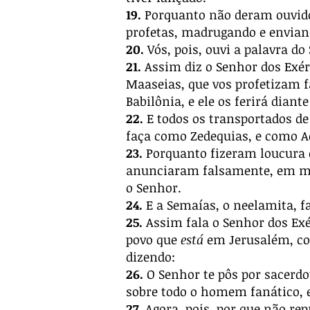
19.
Porquanto não deram ouvido
profetas, madrugando e enviand
20.
Vós, pois, ouvi a palavra do
21.
Assim diz o Senhor dos Exérci
Maaseias, que vos profetizam 
Babilônia, e ele os ferirá diant
22.
E todos os transportados de
faça como Zedequias, e como Ac
23.
Porquanto fizeram loucura e
anunciaram falsamente, em me
o Senhor.
24.
E a Semaías, o neelamita, fa
25.
Assim fala o Senhor dos Exér
povo que
está
em Jerusalém, com
dizendo:
26.
O Senhor te pôs por sacerdo
sobre todo o homem fanático, e 
27.
Agora, pois, por que não rep