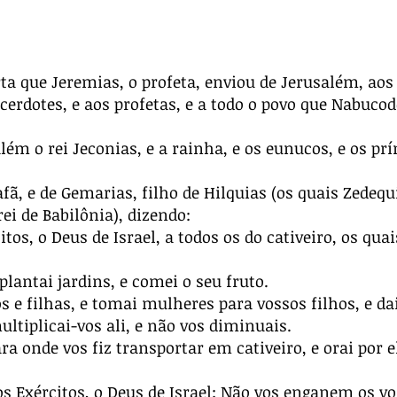
ta que Jeremias, o profeta, enviou de Jerusalém, ao
erdotes, e aos profetas, e a todo o povo que Nabuco
ém o rei Jeconias, e a rainha, e os eunucos, e os prí
fã, e de Gemarias, filho de Hilquias (os quais Zedequ
ei de Babilônia), dizendo:
os, o Deus de Israel, a todos os do cativeiro, os qua
 plantai jardins, e comei o seu fruto.
 e filhas, e tomai mulheres para vossos filhos, e da
ultiplicai-vos ali, e não vos diminuais.
ra onde vos fiz transportar em cativeiro, e orai por 
s Exércitos, o Deus de Israel: Não vos enganem os v