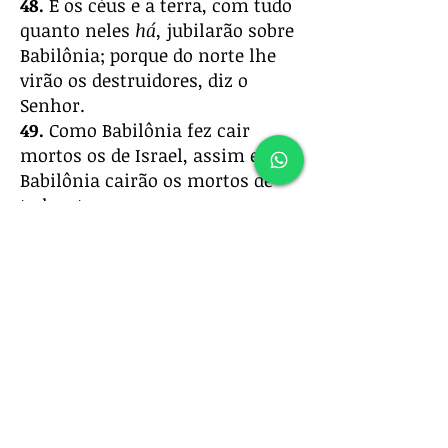
48.
E os céus e a terra, com tudo
quanto neles
há,
jubilarão sobre
Babilônia; porque do norte lhe
virão os destruidores, diz o
Senhor.
49.
Como Babilônia fez cair
mortos os de Israel, assim em
Babilônia cairão os mortos de
toda a terra.
50.
Vós, que escapastes da
espada, ide-vos, não pareis; de
longe lembrai-vos do Senhor, e
suba Jerusalém a vossa mente.
51.
Direis:
Envergonhados
estamos, porque ouvimos
opróbrio; vergonha cobriu o
nosso rosto, porquanto vieram
estrangeiros contra os