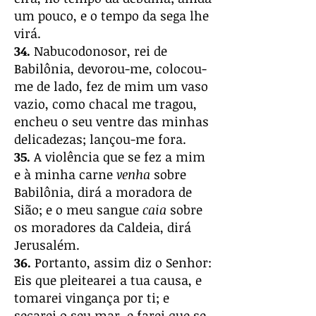
um pouco, e o tempo da sega lhe
virá.
34.
Nabucodonosor, rei de
Babilônia, devorou-me, colocou-
me de lado, fez de mim um vaso
vazio, como chacal me tragou,
encheu o seu ventre das minhas
delicadezas; lançou-me fora.
35.
A violência que se fez a mim
e à minha carne
venha
sobre
Babilônia, dirá a moradora de
Sião; e o meu sangue
caia
sobre
os moradores da Caldeia, dirá
Jerusalém.
36.
Portanto, assim diz o Senhor:
Eis que pleitearei a tua causa, e
tomarei vingança por ti; e
secarei o seu mar, e farei que se