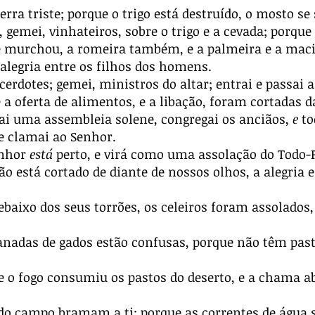
erra triste; porque o trigo está destruído, o mosto se
 gemei, vinhateiros, sobre o trigo e a cevada; porque
se murchou, a romeira também, e a palmeira e a macie
alegria entre os filhos dos homens.
erdotes; gemei, ministros do altar; entrai e passai a
a oferta de alimentos, e a libação, foram cortadas d
ai uma assembleia solene, congregai os anciãos,
e
to
e clamai ao Senhor.
enhor
está
perto, e virá como uma assolação do Todo-
está cortado de diante de nossos olhos, a alegria e 
aixo dos seus torrões, os celeiros foram assolados
adas de gados estão confusas, porque não têm pas
e o fogo consumiu os pastos do deserto, e a chama a
 campo bramam a ti; porque as correntes de água s