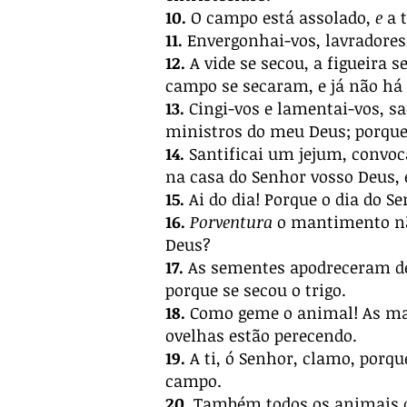
10.
O campo está assolado,
e
a t
11.
Envergonhai-vos, lavradores,
12.
A vide se secou, a figueira 
campo se secaram, e já não há 
13.
Cingi-vos e lamentai-vos, sac
ministros do meu Deus; porque 
14.
Santificai um jejum, convoc
na casa do Senhor vosso Deus, 
15.
Ai do dia! Porque o dia do S
16.
Porventura
o mantimento não 
Deus?
17.
As sementes apodreceram deb
porque se secou o trigo.
18.
Como geme o animal! As man
ovelhas estão perecendo.
19.
A ti, ó Senhor, clamo, porqu
campo.
20.
Também todos os animais do