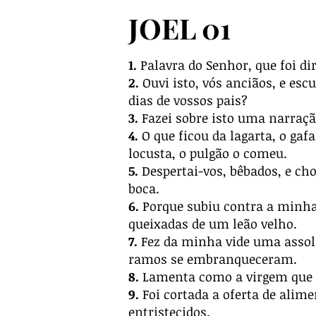
JOEL 01
1.
Palavra do Senhor, que foi diri
2.
Ouvi isto, vós anciãos, e esc
dias de vossos pais?
3.
Fazei sobre isto uma narração 
4.
O que ficou da lagarta, o gaf
locusta, o pulgão o comeu.
5.
Despertai-vos, bêbados, e cho
boca.
6.
Porque subiu contra a minha
queixadas de um leão velho.
7.
Fez da minha vide uma assolaç
ramos se embranqueceram.
8.
Lamenta como a virgem que e
9.
Foi cortada a oferta de alime
entristecidos.