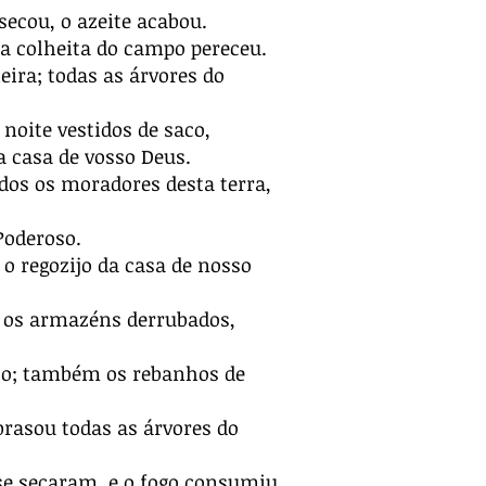
 secou, o azeite acabou.
 a colheita do campo pereceu.
ira; todas as árvores do
 noite vestidos de saco,
a casa de vosso Deus.
dos os moradores desta terra,
Poderoso.
o regozijo da casa de nosso
, os armazéns derrubados,
to; também os rebanhos de
brasou todas as árvores do
e secaram, e o fogo consumiu