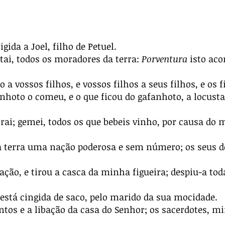
gida a Joel, filho de Petuel.
utai, todos os moradores da terra:
Porventura
isto aco
a vossos filhos, e vossos filhos a seus filhos, e os f
anhoto o comeu, e o que ficou do gafanhoto, a locusta
rai; gemei, todos os que bebeis vinho, por causa do m
 terra uma nação poderosa e sem número; os seus 
ão, e tirou a casca da minha figueira; despiu-a toda,
stá cingida de saco, pelo marido da sua mocidade.
ntos e a libação da casa do Senhor; os sacerdotes, m