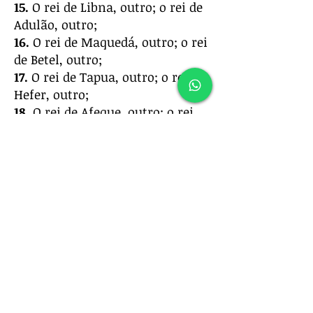
15.
O rei de Libna, outro; o rei de
Adulão, outro;
16.
O rei de Maquedá, outro; o rei
de Betel, outro;
17.
O rei de Tapua, outro; o rei de
Hefer, outro;
18.
O rei de Afeque, outro; o rei
de Lassarom, outro;
19.
O rei de Madom, outro; o rei
de Hazor, outro;
20.
O rei de Sinrom-Meron,
outro; o rei de Acsafe, outro;
21.
O rei de Taanaque, outro; o
rei de Megido, outro;
22.
O rei de Quedes, outro; o rei
de Jocneão do Carmelo, outro;
23.
O rei de Dor no outeiro de
Dor, outro; o rei de Goim em