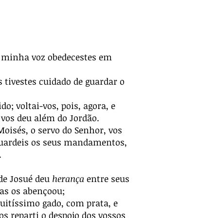
 à minha voz obedecestes em
 tivestes cuidado de guardar o
; voltai-vos, pois, agora, e
 vos deu além do Jordão.
oisés, o servo do Senhor, vos
guardeis os seus mandamentos,
.
de Josué deu
herança
entre seus
as os abençoou;
uitíssimo gado, com prata, e
s reparti o despojo dos vossos