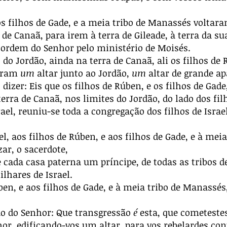
s filhos de Gade, e a meia tribo de Manassés voltara
 de Canaã, para irem à terra de Gileade, à terra da s
 ordem do Senhor pelo ministério de Moisés.
do Jordão, ainda na terra de Canaã, ali os filhos de R
caram
um
altar junto ao Jordão,
um
altar de grande ap
 dizer: Eis que os filhos de Rúben, e os filhos de Gad
terra de Canaã, nos limites do Jordão, do lado dos filh
rael, reuniu-se toda a congregação dos filhos de Isra
l, aos filhos de Rúben, e aos filhos de Gade, e à mei
zar, o sacerdote,
e cada casa paterna um príncipe, de todas as tribos d
ilhares de Israel.
ben, e aos filhos de Gade, e à meia tribo de Manassés,
ão do Senhor: Que transgressão
é
esta, que cometestes
hor, edificando-vos um altar, para vos rebelardes co