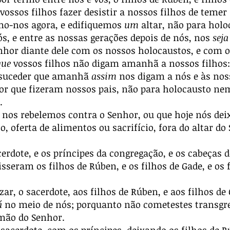
ssos filhos fazer desistir a nossos filhos de temer
mo-nos agora, e edifiquemos
um
altar, não para holo
s, e entre as nossas gerações depois de nós, nos
seja
nhor diante dele com os nossos holocaustos, e com os
que
vossos filhos não digam amanhã a nossos filhos:
 suceder que amanhã
assim
nos digam a nós e às nos
or que fizeram nossos pais, não para holocausto ne
.
nos rebelemos contra o Senhor, ou que hoje nós dei
o, oferta de alimentos ou sacrifício, fora do altar d
cerdote, e os príncipes da congregação, e os cabeças 
sseram os filhos de Rúben, e os filhos de Gade, e os
azar, o sacerdote, aos filhos de Rúben, e aos filhos de
á
no meio de nós; porquanto não cometestes transgre
a mão do Senhor.