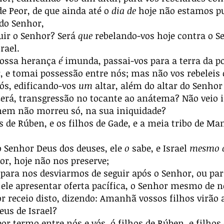
e Peor, de que ainda até o
dia de
hoje não estamos p
do Senhor,
uir o Senhor? Será
que
rebelando-vos hoje contra o S
rael.
 vossa herança
é
imunda, passai-vos para a terra da p
, e tomai possessão entre nós; mas não vos rebeleis
nós, edificando-vos
um
altar, além do altar do Senhor
erá, transgressão no tocante ao anátema? Não veio i
mem não morreu só, na sua iniquidade?
 de Rúben, e os filhos de Gade, e a meia tribo de Ma
 Senhor Deus dos deuses, ele
o
sabe, e Israel
mesmo 
or, hoje não nos preserve;
para nos desviarmos de seguir após o Senhor, ou para
e ele apresentar oferta pacífica, o Senhor mesmo de 
r receio disto, dizendo: Amanhã vossos filhos virão a
us de Israel?
or termo entre nós e vós, ó filhos de Rúben, e filhos