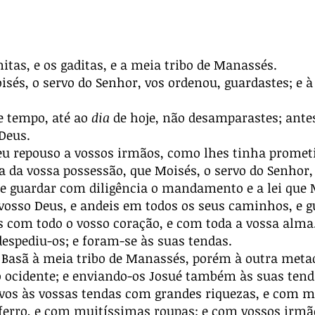
as, e os gaditas, e a meia tribo de Manassés.
isés, o servo do Senhor, vos ordenou, guardastes; e
e tempo, até ao
dia
de hoje, não desamparastes; antes
Deus.
 repouso a vossos irmãos, como lhes tinha prometido
ra da vossa possessão, que Moisés, o servo do Senhor,
 guardar com diligência o mandamento e a lei que M
osso Deus, e andeis em todos os seus caminhos, e 
ais com todo o vosso coração, e com toda a vossa alma
espediu-os; e foram-se às suas tendas.
Basã à meia tribo de Manassés, porém à outra meta
 ocidente; e enviando-os Josué também às suas tend
i-vos às vossas tendas com grandes riquezas, e com m
erro, e com muitíssimas roupas; e com vossos irmão