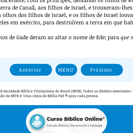
 sacerdote, com os príncipes, deixando os filhos de R
terra de Canaã, aos filhos de Israel, e trouxeram-lhes
 olhos dos filhos de Israel, e os filhos de Israel lou
eles em exército, para destruírem a terra em que hab
lhos de Gade deram ao altar o nome de Ede; para
que s
Anterior
MENU
Próximo
 2011 Sociedade Bíblica Trinitariana do Brasil (SBTB). Todos os direitos reservados
são da SBTB é: Uma cópia da Bíblia Fiel ® para cada pessoa.