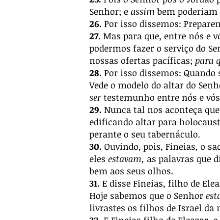
Senhor; e
assim
bem poderiam vo
26.
Por isso dissemos: Prepare
27.
Mas para que, entre nós e vó
podermos fazer o serviço do Se
nossas ofertas pacíficas;
para 
28.
Por isso dissemos: Quando
Vede o modelo do altar do Senh
ser
testemunho entre nós e vós
29.
Nunca tal nos aconteça que 
edificando altar para holocaust
perante o seu tabernáculo.
30.
Ouvindo, pois, Fineias, o sa
eles
estavam,
as palavras que di
bem aos seus olhos.
31.
E disse Fineias, filho de Ele
Hoje sabemos que o Senhor
est
livrastes os filhos de Israel d