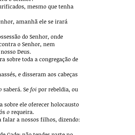
urificados, mesmo que tenha
enhor, amanhã ele se irará
ossessão do Senhor, onde
 contra o Senhor, nem
 nosso Deus.
ra sobre toda a congregação de
nassés, e disseram aos cabeças
o
saberá. Se
foi
por rebeldia, ou
 sobre ele oferecer holocausto
nós
o
requeira.
 falar a nossos filhos, dizendo:
 de Gade; não tendes parte no