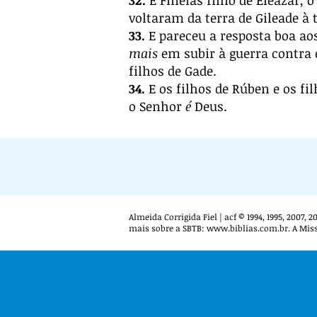
32.
E Fineias filho de Eleazar, o
voltaram da terra de Gileade à 
33.
E pareceu a resposta boa aos
mais
em subir à guerra contra 
filhos de Gade.
34.
E os filhos de Rúben e os fi
o Senhor
é
Deus.
Almeida Corrigida Fiel | acf © 1994, 1995, 2007,
mais sobre a SBTB:
www.biblias.com.br
. A Mis