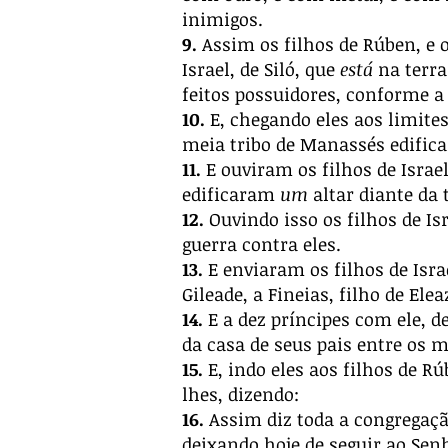
inimigos.
9.
Assim os filhos de Rúben, e o
Israel, de Siló, que
está
na terra
feitos possuidores, conforme a
10.
E, chegando eles aos limites 
meia tribo de Manassés edifi
11.
E ouviram os filhos de Israel
edificaram
um
altar diante da 
12.
Ouvindo isso os filhos de Is
guerra contra eles.
13.
E enviaram os filhos de Israe
Gileade, a Fineias, filho de Elea
14.
E a dez príncipes com ele, d
da casa de seus pais entre os m
15.
E, indo eles aos filhos de Rú
lhes, dizendo:
16.
Assim diz toda a congregaç
deixando hoje de seguir ao Sen