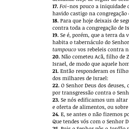
17.
Foi-
nos pouco a iniquidade d
havido castigo na congregação 
18.
Para que hoje deixais de seg
contra toda a congregação de Is
19.
Se é, porém, que a terra da
habita o tabernáculo do Senhor
tampouco
vos rebeleis contra 
20.
Não cometeu Acã, filho de Z
Israel, de modo que aquele ho
21.
Então responderam os filhos
dos milhares de Israel:
22.
O Senhor Deus dos deuses, o
por transgressão contra o Senh
23.
Se nós edificamos um altar 
e oferta de alimentos, ou sobr
24.
E, se antes o não fizemos po
Que tendes vós com o Senhor De
25.
Pois o Senhor pôs o Jordão p