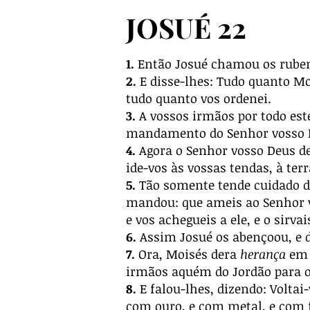
JOSUÉ 22
1.
Então Josué chamou os rubenit
2.
E disse-lhes: Tudo quanto Mo
tudo quanto vos ordenei.
3.
A vossos irmãos por todo est
mandamento do Senhor vosso 
4.
Agora o Senhor vosso Deus deu
ide-vos às vossas tendas, à ter
5.
Tão somente tende cuidado de
mandou: que ameis ao Senhor v
e vos achegueis a ele, e o sirv
6.
Assim Josué os abençoou, e d
7.
Ora, Moisés dera
herança
em 
irmãos aquém do Jordão para o
8.
E falou-lhes, dizendo: Volta
com ouro, e com metal, e com f