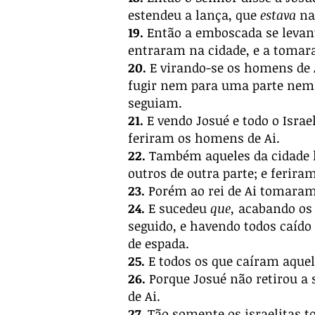
estendeu a lança, que
estava
na 
19.
Então a emboscada se levant
entraram na cidade, e a tomar
20.
E virando-se os homens de A
fugir nem para uma parte nem p
seguiam.
21.
E vendo Josué e todo o Israe
feriram os homens de Ai.
22.
Também aqueles da cidade 
outros de outra parte; e ferir
23.
Porém ao rei de Ai tomaram 
24.
E sucedeu
que,
acabando os 
seguido, e havendo todos caído 
de espada.
25.
E todos os que caíram aque
26.
Porque Josué não retirou a 
de Ai.
27.
Tão somente os israelitas t