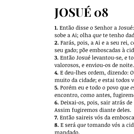
JOSUÉ 08
1.
Então disse o Senhor a Josué:
sobe a Ai; olha
que
te tenho dado
2.
Farás, pois, a Ai e a seu rei, 
seu gado; põe emboscadas à cida
3.
Então Josué levantou-se, e to
valorosos, e enviou-os de noite.
4.
E deu-lhes ordem, dizendo: Ol
muito da cidade; e estai todos 
5.
Porém eu e todo o povo que
e
encontro, como antes, fugiremo
6.
Deixai-os, pois, sair atrás d
Assim fugiremos diante deles.
7.
Então saireis vós da embosca
8.
E será
que
tomando vós a cida
mandado.