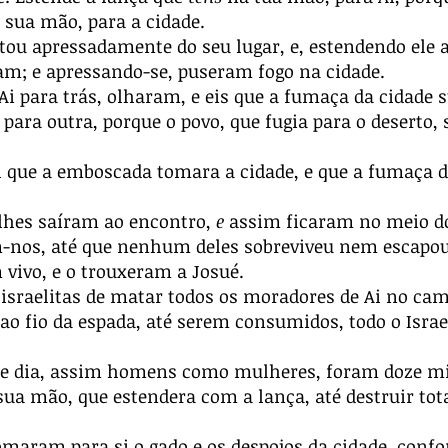
sua mão, para a cidade.
ou apressadamente do seu lugar, e, estendendo ele 
am; e apressando-se, puseram fogo na cidade.
i para trás, olharam, e eis que a fumaça da cidade 
ara outra, porque o povo, que fugia para o deserto,
l que a emboscada tomara a cidade, e que a fumaça d
lhes saíram ao encontro,
e
assim ficaram no meio dos
am-nos, até que nenhum deles sobreviveu nem escapou
vivo, e o trouxeram a Josué.
israelitas de matar todos os moradores de Ai no cam
ao fio da espada, até serem consumidos, todo o Israel 
le dia, assim homens como mulheres, foram doze mil
sua mão, que estendera com a lança, até destruir to
omaram para si o gado e os despojos da cidade, conf