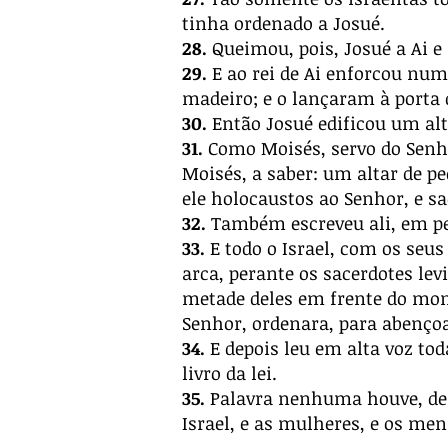
tinha ordenado a Josué.
28.
Queimou, pois, Josué a Ai 
29.
E ao rei de Ai enforcou num 
madeiro; e o lançaram à porta 
30.
Então Josué edificou um alt
31.
Como Moisés, servo do Senho
Moisés, a saber: um altar de p
ele holocaustos ao Senhor, e sa
32.
Também escreveu ali, em pedr
33.
E todo o Israel, com os seus
arca, perante os sacerdotes le
metade deles em frente do mon
Senhor, ordenara, para abençoa
34.
E depois leu em alta voz tod
livro da lei.
35.
Palavra nenhuma houve, de t
Israel, e as mulheres, e os me