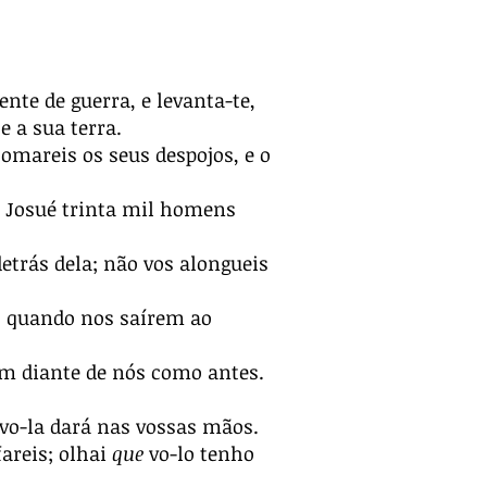
nte de guerra, e levanta-te,
e a sua terra.
 tomareis os seus despojos, e o
eu Josué trinta mil homens
etrás dela; não vos alongueis
,
quando nos saírem ao
gem diante de nós como antes.
 vo-la dará nas vossas mãos.
areis; olhai
que
vo-lo tenho