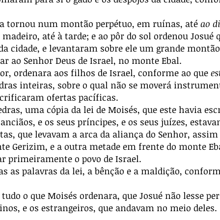
e a tornou num montão perpétuo, em ruínas, até
ao d
madeiro, até à tarde; e ao pôr do sol ordenou Josué q
da cidade, e levantaram sobre ele um grande montão
ar ao Senhor Deus de Israel, no monte Ebal.
r, ordenara aos filhos de Israel, conforme ao que
es
edras inteiras, sobre o qual não se moverá instrument
crificaram ofertas pacíficas.
as, uma cópia da lei de Moisés, que este havia escri
 anciãos, e os seus príncipes, e os seus juízes, estav
vitas, que levavam a arca da aliança do Senhor, assi
te Gerizim, e a outra metade em frente do monte Eb
r primeiramente o povo de Israel.
as as palavras da lei, a bênção e a maldição, conform
udo o que Moisés ordenara, que Josué não lesse per
ninos, e os estrangeiros, que andavam no meio deles.