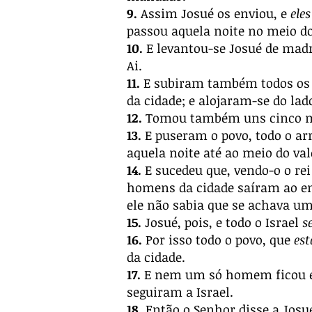
9.
Assim Josué os enviou, e
eles
passou aquela noite no meio do
10.
E levantou-se Josué de madru
Ai.
11.
E subiram também todos os
da cidade; e alojaram-se do lad
12.
Tomou também uns cinco mil 
13.
E puseram o povo, todo o ar
aquela noite até ao meio do val
14.
E sucedeu que, vendo-o o rei
homens da cidade saíram ao en
ele não sabia que se achava um
15.
Josué, pois, e todo o Israel
s
16.
Por isso todo o povo, que
est
da cidade.
17.
E nem um só homem ficou em 
seguiram a Israel.
18.
Então o Senhor disse a Josu