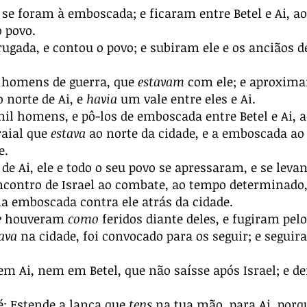
se foram à emboscada; e ficaram entre Betel e Ai, ao
 povo.
gada, e contou o povo; e subiram ele e os anciãos de
 homens de guerra, que
estavam
com ele; e aproxima
o norte de Ai, e
havia
um vale entre eles e Ai.
homens, e pô-los de emboscada entre Betel e Ai, ao
raial que
estava
ao norte da cidade, e a emboscada ao 
e.
 de Ai, ele e todo o seu povo se apressaram, e se lev
contro de Israel ao combate, ao tempo determinado
a emboscada contra ele atrás da cidade.
e
houveram
como
feridos diante deles, e fugiram pel
ava
na cidade, foi convocado para os seguir; e segui
Ai, nem em Betel, que não saísse após Israel; e dei
é: Estende a lança que
tens
na tua mão, para Ai, porq