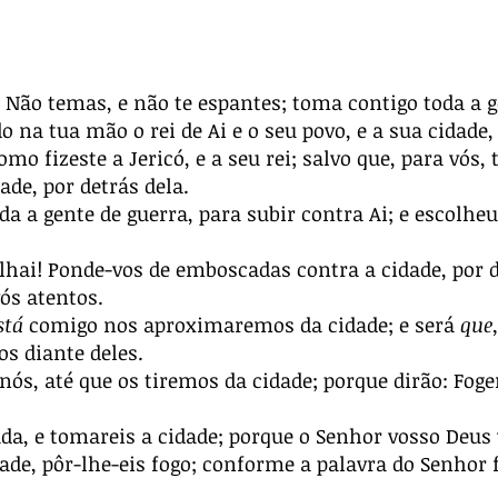
 Não temas, e não te espantes; toma contigo toda a ge
 na tua mão o rei de Ai e o seu povo, e a sua cidade, 
como fizeste a Jericó, e a seu rei; salvo que, para vós,
de, por detrás dela.
da a gente de guerra, para subir contra Ai; e escolh
hai! Ponde-vos de emboscadas contra a cidade, por d
vós atentos.
stá
comigo nos aproximaremos da cidade; e será
que
s diante deles.
e nós, até que os tiremos da cidade; porque dirão: Fo
da, e tomareis a cidade; porque o Senhor vosso Deus
de, pôr-lhe-eis fogo; conforme a palavra do Senhor f