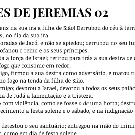
 DE JEREMIAS 02
 na sua ira a filha de Sião! Derrubou do céu à terra 
, no dia da sua ira.
adas de Jacó, e não se apiedou; derrubou no seu furo
rofanou o reino e os seus príncipes.
a a força de Israel; retirou para trás a sua destra de
 fogo
que
consome em redor.
go, firmou a sua destra como adversário, e matou t
 fogo na tenda da filha de Sião.
go; devorou a Israel, devorou a todos os seus palác
lha de Judá a lamentação e a tristeza.
o com violência, como se fosse
o de
uma horta; destru
ecimento a festa solene e o sábado, e na indignação 
, detestou o seu santuário; entregou na mão do inim
, como em dia de festa solene.