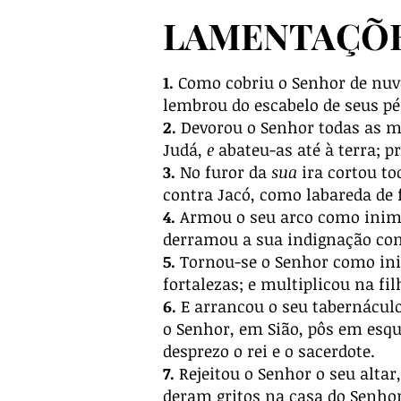
LAMENTAÇÕES
1.
Como cobriu o Senhor de nuvens
lembrou do escabelo de seus pés
2.
Devorou o Senhor todas as mor
Judá,
e
abateu-as até à terra; p
3.
No furor da
sua
ira cortou tod
contra Jacó, como labareda de
4.
Armou o seu arco como inimi
derramou a sua indignação como
5.
Tornou-se o Senhor como inimi
fortalezas; e multiplicou na fi
6.
E arrancou o seu tabernácul
o Senhor, em Sião, pôs em esqu
desprezo o rei e o sacerdote.
7.
Rejeitou o Senhor o seu altar
deram gritos na casa do Senhor