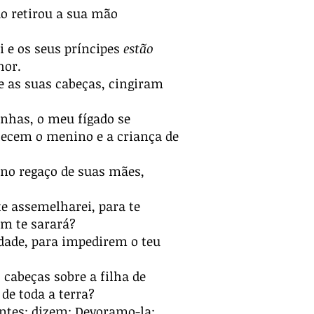
o retirou a sua mão
i e os seus príncipes
estão
hor.
re as suas cabeças, cingiram
nhas, o meu fígado se
lecem o menino e a criança de
 no regaço de suas mães,
e assemelharei, para te
m te sarará?
ldade, para impedirem o teu
abeças sobre a filha de
de toda a terra?
ntes; dizem: Devoramo-la;