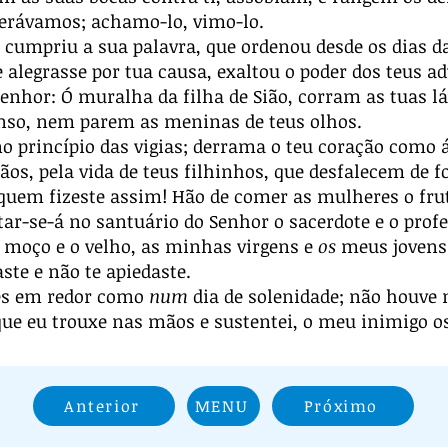
perávamos; achamo-lo, vimo-lo.
 cumpriu a sua palavra, que ordenou desde os dias d
e alegrasse por tua causa, exaltou o poder dos teus ad
enhor: Ó muralha da filha de Sião, corram as tuas
canso, nem parem as meninas de teus olhos.
no princípio das vigias; derrama o teu coração como 
ãos, pela vida de teus filhinhos, que desfalecem de f
 quem fizeste assim! Hão de comer as mulheres o fr
r-se-á no santuário do Senhor o sacerdote e o profe
 moço e o velho, as minhas virgens e
os
meus jovens 
ste e não te apiedaste.
es em redor como
num
dia de solenidade; não houve 
 que eu trouxe nas mãos e sustentei, o meu inimigo 
Anterior
MENU
Próximo