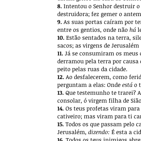
8.
Intentou o Senhor destruir o 
destruidora; fez gemer o antem
9.
As suas portas caíram por ter
entre os gentios, onde não
há
l
10.
Estão sentados na terra, sil
sacos; as virgens de Jerusalém
11.
Já se consumiram os meus o
derramou pela terra por causa
peito pelas ruas da cidade.
12.
Ao desfalecerem, como ferid
perguntam a elas: Onde
está
o t
13.
Que testemunho te trarei? A
consolar, ó virgem filha de S
14.
Os teus profetas viram para
cativeiro; mas viram para ti ca
15.
Todos os que passam pelo c
Jerusalém,
dizendo:
É esta a ci
16.
Todos os teus inimigos abre