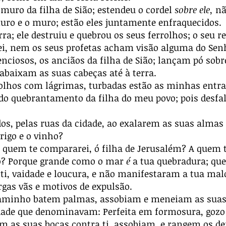
muro da filha de Sião; estendeu o cordel
sobre ele,
nã
uro e o muro; estão eles juntamente enfraquecidos.
ra; ele destruiu e quebrou os seus ferrolhos; o seu re
ei, nem os seus profetas acham visão alguma do Sen
enciosos, os anciãos da filha de Sião; lançam pó sob
 abaixam as suas cabeças até à terra.
lhos com lágrimas, turbadas estão as minhas entra
 do quebrantamento da filha do meu povo; pois desfa
os, pelas ruas da cidade, ao exalarem as suas almas
rigo e o vinho?
 quem te compararei, ó filha de Jerusalém? A quem t
ião? Porque grande como o mar
é
a tua quebradura; que
 ti, vaidade e loucura, e não manifestaram a tua ma
rgas vãs e motivos de expulsão.
aminho batem palmas, assobiam e meneiam as suas c
dade que denominavam: Perfeita em formosura, gozo 
m as suas bocas contra ti, assobiam, e rangem os de