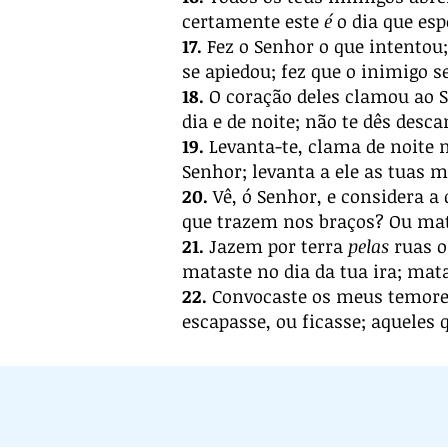
certamente este
é
o dia que es
17.
Fez o Senhor o que intentou;
se apiedou; fez que o inimigo s
18.
O coração deles clamou ao S
dia e de noite; não te dês des
19.
Levanta-te, clama de noite 
Senhor; levanta a ele as tuas m
20.
Vê, ó Senhor, e considera a
que trazem nos braços? Ou mata
21.
Jazem por terra
pelas
ruas o
mataste no dia da tua ira; mata
22.
Convocaste os meus temor
escapasse, ou ficasse; aqueles