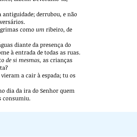
a antiguidade; derrubou, e não
versários.
 lágrimas como
um
ribeiro, de
águas diante da presença do
ome à entrada de todas as ruas.
uto
de si mesmas,
as crianças
ta?
vieram a cair à espada; tu os
no dia da ira do Senhor quem
os consumiu.