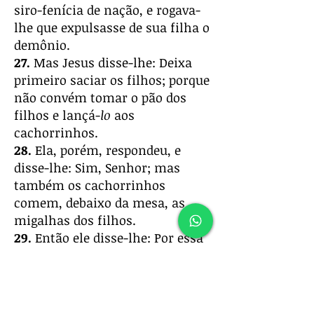
siro-fenícia de nação, e rogava-
lhe que expulsasse de sua filha o
demônio.
27.
Mas Jesus disse-lhe: Deixa
primeiro saciar os filhos; porque
não convém tomar o pão dos
filhos e lançá-
lo
aos
cachorrinhos.
28.
Ela, porém, respondeu, e
disse-lhe: Sim, Senhor; mas
também os cachorrinhos
comem, debaixo da mesa, as
migalhas dos filhos.
29.
Então ele disse-lhe: Por essa
palavra, vai; o demônio
já
saiu
de tua filha.
30.
E, indo ela para sua casa,
achou a filha deitada sobre a