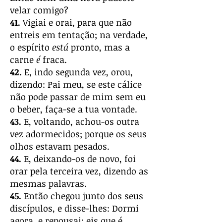
velar comigo?
41.
Vigiai e orai, para que não
entreis em tentação; na verdade,
o espírito
está
pronto, mas a
carne
é
fraca.
42.
E, indo segunda vez, orou,
dizendo: Pai meu, se este cálice
não pode passar de mim sem eu
o beber, faça-se a tua vontade.
43.
E, voltando, achou-os outra
vez adormecidos; porque os seus
olhos estavam pesados.
44.
E, deixando-os de novo, foi
orar pela terceira vez, dizendo as
mesmas palavras.
45.
Então chegou junto dos seus
discípulos, e disse-lhes: Dormi
agora, e repousai; eis que é