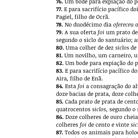
76.
Um bode para expiação do p
77.
E para sacrifício pacífico do
Pagiel, filho de Ocrã.
78.
No duodécimo dia
ofereceu
o
79.
A sua oferta
foi
um prato de 
segundo o siclo do santuário; 
80.
Uma colher de dez
siclos
de 
81.
Um novilho, um carneiro, u
82.
Um bode para expiação do p
83.
E para sacrifício pacífico d
Aira, filho de Enã.
84.
Esta
foi
a consagração do al
doze bacias de prata, doze colh
85.
Cada prato de prata de cento
quatrocentos
siclos,
segundo o s
86.
Doze colheres de ouro cheia
colheres
foi
de cento e vinte
sic
87.
Todos os animais para hol