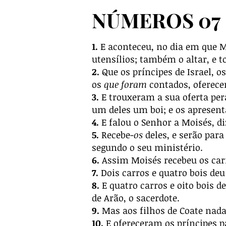
NÚMEROS 07
1.
E aconteceu, no dia em que Mo
utensílios; também o altar, e to
2.
Que os príncipes de Israel, o
os
que foram
contados, oferec
3.
E trouxeram a sua oferta pera
um deles um boi; e os apresen
4.
E falou o Senhor a Moisés, d
5.
Recebe-
os
deles, e serão para
segundo o seu ministério.
6.
Assim Moisés recebeu os carro
7.
Dois carros e quatro bois deu
8.
E quatro carros e oito bois d
de Arão, o sacerdote.
9.
Mas aos filhos de Coate nada
10.
E ofereceram os príncipes pa