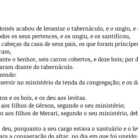
isés acabou de levantar o tabernáculo, e o ungiu, e o
dos os seus pertences, e os ungiu, e os santificou,
s cabeças da casa de seus pais, os que foram príncipe
eram,
nte o Senhor, seis carros cobertos, e doze bois; por 
taram diante do tabernáculo.
izendo:
 servir no ministério da tenda da congregação; e os da
s e os bois, e os deu aos levitas.
 aos filhos de Gérson, segundo o seu ministério;
eu aos filhos de Merari, segundo o seu ministério, de
 deu, porquanto a seu cargo estava o santuário e o 
ra a consagração do altar, no dia em que foi ungido