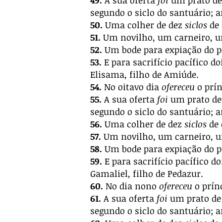
49.
A sua oferta
foi
um prato de 
segundo o siclo do santuário; 
50.
Uma colher de dez
siclos
de 
51.
Um novilho, um carneiro, u
52.
Um bode para expiação do p
53.
E para sacrifício pacífico d
Elisama, filho de Amiúde.
54.
No oitavo dia
ofereceu
o prín
55.
A sua oferta
foi
um prato de 
segundo o siclo do santuário; 
56.
Uma colher de dez
siclos
de 
57.
Um novilho, um carneiro, u
58.
Um bode para expiação do p
59.
E para sacrifício pacífico d
Gamaliel, filho de Pedazur.
60.
No dia nono
ofereceu
o prínc
61.
A sua oferta
foi
um prato de 
segundo o siclo do santuário; 