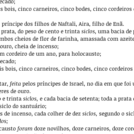
ecado;
is bois, cinco carneiros, cinco bodes, cinco cordeiro
 príncipe dos filhos de Naftali, Aira, filho de Enã.
prata, do peso de cento e trinta
siclos
, uma bacia de 
ambos cheios de flor de farinha, amassada com azeite
ouro, cheia de incenso;
m cordeiro de um ano, para holocausto;
ecado;
ois bois, cinco carneiros, cinco bodes, cinco cordeiro
tar,
feita
pelos príncipes de Israel, no dia em que foi 
eres de ouro.
 e trinta
siclos,
e cada bacia de setenta; toda a prata
iclo do santuário;
s de incenso, cada colher de dez
siclos,
segundo o sicl
los;
ocausto
foram
doze novilhos, doze carneiros, doze co