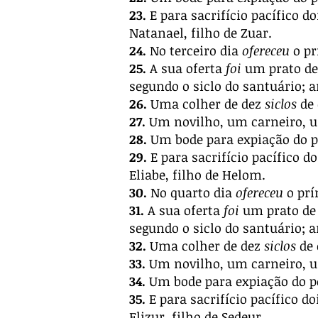
23.
E para sacrifício pacífico d
Natanael, filho de Zuar.
24.
No terceiro dia
ofereceu
o pr
25.
A sua oferta
foi
um prato de 
segundo o siclo do santuário; 
26.
Uma colher de dez
siclos
de 
27.
Um novilho, um carneiro, u
28.
Um bode para expiação do p
29.
E para sacrifício pacífico d
Eliabe, filho de Helom.
30.
No quarto dia
ofereceu
o prí
31.
A sua oferta
foi
um prato de 
segundo o siclo do santuário; 
32.
Uma colher de dez
siclos
de 
33.
Um novilho, um carneiro, u
34.
Um bode para expiação do p
35.
E para sacrifício pacífico do
Elizur, filho de Sedeur.