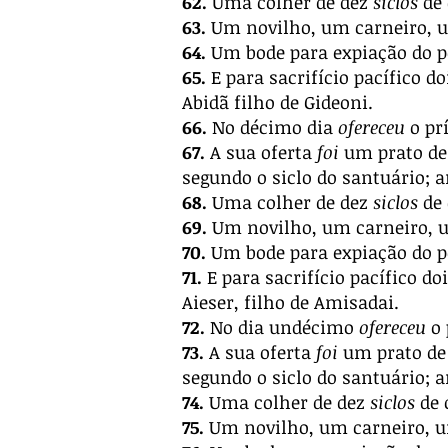
62.
Uma colher de dez
siclos
de 
63.
Um novilho, um carneiro, u
64.
Um bode para expiação do p
65.
E para sacrifício pacífico d
Abidã filho de Gideoni.
66.
No décimo dia
ofereceu
o prí
67.
A sua oferta
foi
um prato de 
segundo o siclo do santuário; 
68.
Uma colher de dez
siclos
de 
69.
Um novilho, um carneiro, u
70.
Um bode para expiação do p
71.
E para sacrifício pacífico do
Aieser, filho de Amisadai.
72.
No dia undécimo
ofereceu
o 
73.
A sua oferta
foi
um prato de 
segundo o siclo do santuário; 
74.
Uma colher de dez
siclos
de 
75.
Um novilho, um carneiro, u