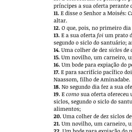
príncipes a sua oferta perante o
11.
E disse o Senhor a Moisés: C
altar.
12.
O que, pois, no primeiro dia
13.
E a sua oferta
foi
um prato de
segundo o siclo do santuário;
14.
Uma colher de dez
siclos
de 
15.
Um novilho, um carneiro, u
16.
Um bode para expiação do p
17.
E para sacrifício pacífico do
Naassom, filho de Aminadabe.
18.
No segundo dia fez a sua ofer
19.
E
como
sua oferta ofereceu 
siclos, segundo o siclo do sant
alimentos;
20.
Uma colher de dez siclos de
21.
Um novilho, um carneiro, u
22.
Um bode para expiação do p