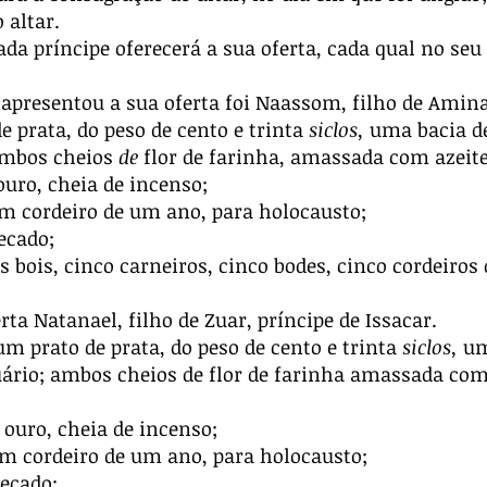
 altar.
ada príncipe oferecerá a sua oferta, cada qual no seu
 apresentou a sua oferta foi Naassom, filho de Amina
 prata, do peso de cento e trinta
siclos,
uma bacia de 
 ambos cheios
de
flor de farinha, amassada com azeite
ouro, cheia de incenso;
m cordeiro de um ano, para holocausto;
ecado;
is bois, cinco carneiros, cinco bodes, cinco cordeiro
ta Natanael, filho de Zuar, príncipe de Issacar.
um prato de prata, do peso de cento e trinta
siclos,
uma
uário; ambos cheios de flor de farinha amassada com 
 ouro, cheia de incenso;
m cordeiro de um ano, para holocausto;
ecado;