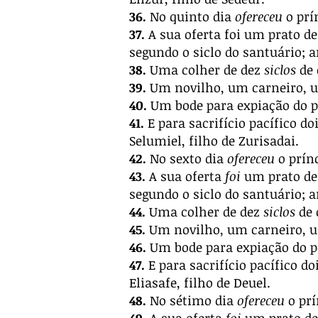
36.
No quinto dia
ofereceu
o prí
37.
A sua oferta foi um prato de 
segundo o siclo do santuário; 
38.
Uma colher de dez
siclos
de 
39.
Um novilho, um carneiro, u
40.
Um bode para expiação do p
41.
E para sacrifício pacífico do
Selumiel, filho de Zurisadai.
42.
No sexto dia
ofereceu
o prínc
43.
A sua oferta
foi
um prato de 
segundo o siclo do santuário; 
44.
Uma colher de dez
siclos
de 
45.
Um novilho, um carneiro, u
46.
Um bode para expiação do p
47.
E para sacrifício pacífico do
Eliasafe, filho de Deuel.
48.
No sétimo dia
ofereceu
o prí