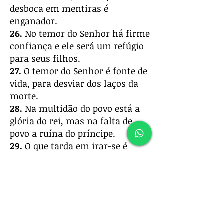
desboca em mentiras é
enganador.
26.
No temor do Senhor há firme
confiança e ele será um refúgio
para seus filhos.
27.
O temor do Senhor é fonte de
vida, para desviar dos laços da
morte.
28.
Na multidão do povo está a
glória do rei, mas na falta de
povo a ruína do príncipe.
29.
O que tarda em irar-se é
grande em entendimento, mas o
que é de espírito impaciente
mostra a sua loucura.
30.
O sentimento sadio é vida
para o corpo, mas a inveja é
podridão para os ossos.