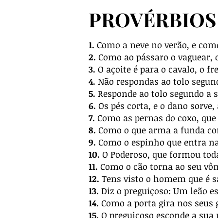
PROVÉRBIOS 
1.
Como a neve no verão, e como
2.
Como ao pássaro o vaguear, 
3.
O açoite é para o cavalo, o fr
4.
Não respondas ao tolo segund
5.
Responde ao tolo segundo a su
6.
Os pés corta, e o dano sorv
7.
Como as pernas do coxo, que 
8.
Como o que arma a funda com
9.
Como o espinho que entra na 
10.
O Poderoso, que formou toda
11.
Como o cão torna ao seu vômi
12.
Tens visto o homem que é sáb
13.
Diz o preguiçoso: Um leão e
14.
Como a porta gira nos seus 
15.
O preguiçoso esconde a sua m