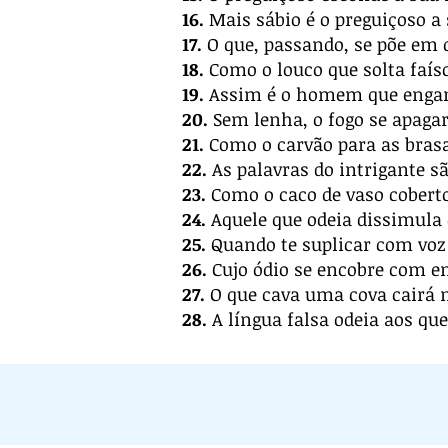
16.
Mais sábio é o preguiçoso a
17.
O que, passando, se põe em 
18.
Como o louco que solta faís
19.
Assim é o homem que engana 
20.
Sem lenha, o fogo se apagar
21.
Como o carvão para as brasa
22.
As palavras do intrigante s
23.
Como o caco de vaso coberto
24.
Aquele que odeia dissimula 
25.
Quando te suplicar com voz 
26.
Cujo ódio se encobre com en
27.
O que cava uma cova cairá nel
28.
A língua falsa odeia aos que 