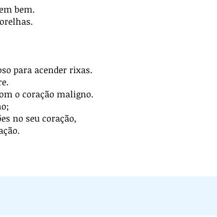
ndem bem.
orelhas.
so para acender rixas.
re.
 com o coração maligno.
no;
ões no seu coração,
ação.