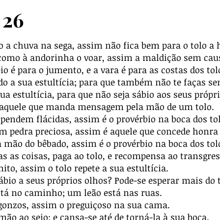
26
 a chuva na sega, assim não fica bem para o tolo a 
como à andorinha o voar, assim a maldição sem caus
eio é para o jumento, e a vara é para as costas dos tol
o a sua estultícia; para que também não te faças se
a estultícia, para que não seja sábio aos seus própri
e, aquele que manda mensagem pela mão de um tolo.
pendem flácidas, assim é o provérbio na boca dos tol
 pedra preciosa, assim é aquele que concede honra 
mão do bêbado, assim é o provérbio na boca dos tol
s as coisas, paga ao tolo, e recompensa ao transgres
to, assim o tolo repete a sua estultícia.
io a seus próprios olhos? Pode-se esperar mais do t
stá no caminho; um leão está nas ruas.
gonzos, assim o preguiçoso na sua cama.
ão ao seio; e cansa-se até de torná-la à sua boca.