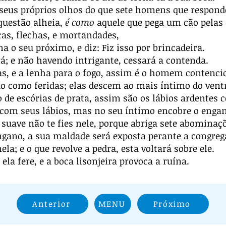
 seus próprios olhos do que sete homens que respo
questão alheia,
é como
aquele que pega um cão pelas 
cas, flechas, e mortandades,
o seu próximo, e diz: Fiz isso por brincadeira.
á; e não havendo intrigante, cessará a contenda.
s, e a lenha para o fogo, assim é o homem contencio
ão como feridas; elas descem ao mais íntimo do vent
 de escórias de prata, assim são os lábios ardentes
com seus lábios, mas no seu íntimo encobre o enga
suave não te fies nele, porque abriga sete abominaç
gano, a sua maldade será exposta perante a congreg
a; e o que revolve a pedra, esta voltará sobre ele.
ela fere, e a boca lisonjeira provoca a ruína.
Anterior
MENU
Próximo