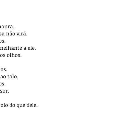
honra.
a não virá.
os.
melhante a ele.
os olhos.
os.
ao tolo.
os.
sor.
olo do que dele.