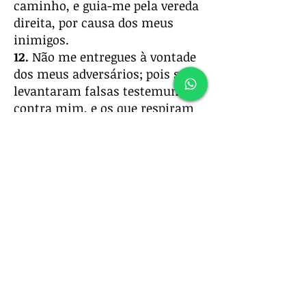
caminho, e guia-me pela vereda
direita, por causa dos meus
inimigos.
12.
Não me entregues à vontade
dos meus adversários; pois se
levantaram falsas testemunhas
contra mim, e os que respiram
crueldade.
13.
Pereceria sem dúvida,
se não
cresse que veria a bondade do
Senhor na terra dos viventes.
14.
Espera no Senhor, anima-te,
e ele fortalecerá o teu coração;
espera, pois, no Senhor.
Anterior
Próximo