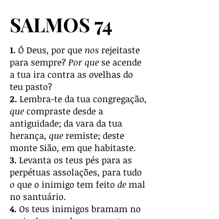
SALMOS 74
1.
Ó Deus, por que
nos
rejeitaste
para sempre?
Por que
se acende
a tua ira contra as ovelhas do
teu pasto?
2.
Lembra-te da tua congregação,
que
compraste desde a
antiguidade; da vara da tua
herança,
que
remiste; deste
monte Sião, em que habitaste.
3.
Levanta os teus pés para as
perpétuas assolações, para tudo
o
que o inimigo tem feito
de
mal
no santuário.
4.
Os teus inimigos bramam no