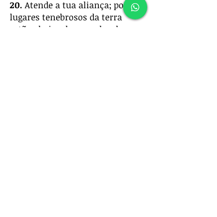
20.
Atende a tua aliança; pois os
lugares tenebrosos da terra
estão cheios de moradas de
crueldade.
21.
Oh, não volte envergonhado o
oprimido; louvem o teu nome o
aflito e o necessitado.
22.
Levanta-te, ó Deus, pleiteia a
tua própria causa; lembra-te da
afronta que o louco te faz cada
dia.
23.
Não te esqueças dos gritos
dos teus inimigos; o tumulto
daqueles que se levantam contra
ti aumenta continuamente.
Anterior
Próximo