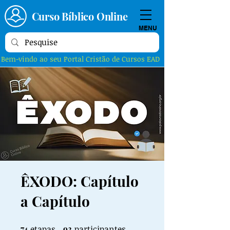
Curso Bíblico Online
MENU
Bem-vindo ao seu Portal Cristão de Cursos EAD
ÊXODO: Capítulo
a Capítulo
74
etapas
74 etapas
93 participantes
93
participantes