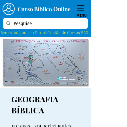
Curso Bíblico Online
MENU
Bem-vindo ao seu Portal Cristão de Cursos EAD
GEOGRAFIA
BÍBLICA
11
etapas
11 etapas
539 participantes
539
participantes