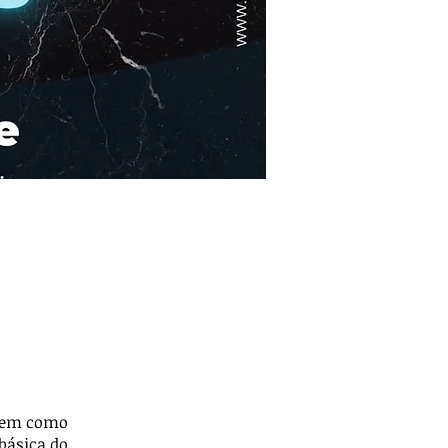
 tem como
 básica do