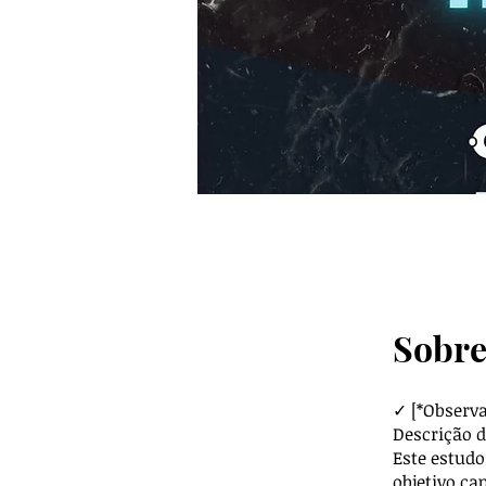
Sobr
✓ [*Observa
Descrição d
Este estudo
objetivo ca