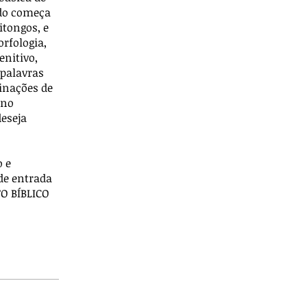
udo começa
itongos, e
orfologia,
enitivo,
 palavras
inações de
 no
deseja
o e
de entrada
TO BÍBLICO