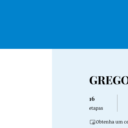
GREGO 
16
16 etapas
etapas
Obtenha um cer