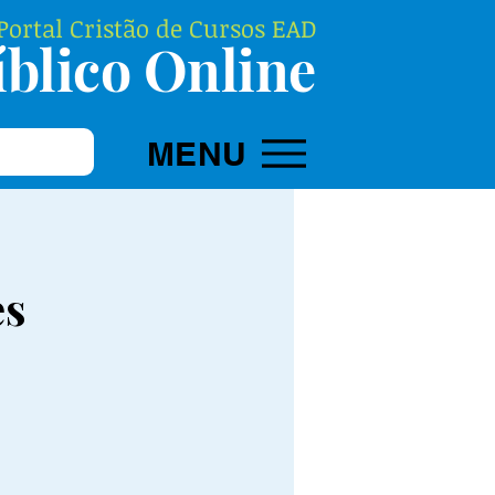
ortal Cristão de Cursos EAD
blico Online
MENU
es