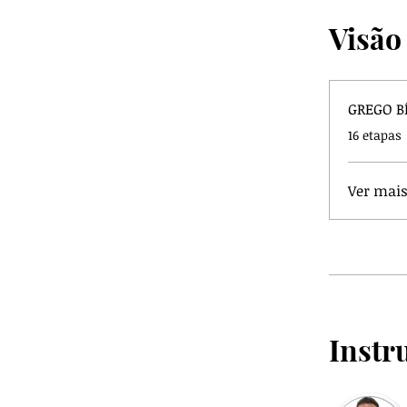
Visão
GREGO B
.
16 etapas
Ver mai
Instr