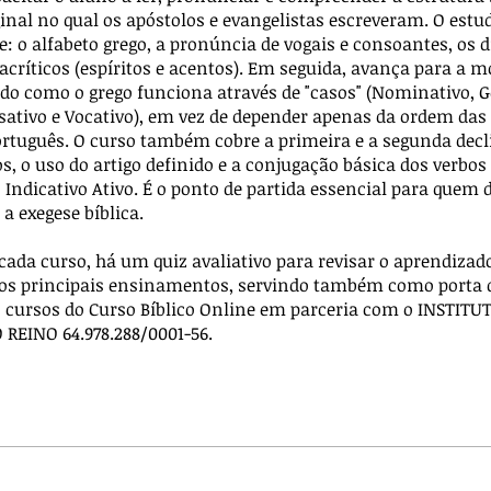
inal no qual os apóstolos e evangelistas escreveram. O est
ce: o alfabeto grego, a pronúncia de vogais e consoantes, os d
iacríticos (espíritos e acentos). Em seguida, avança para a m
o como o grego funciona através de "casos" (Nominativo, G
sativo e Vocativo), em vez de depender apenas da ordem das
rtuguês. O curso também cobre a primeira e a segunda decl
s, o uso do artigo definido e a conjugação básica dos verbos
 Indicativo Ativo. É o ponto de partida essencial para quem 
a exegese bíblica.
 cada curso, há um quiz avaliativo para revisar o aprendizad
 os principais ensinamentos, servindo também como porta 
 cursos do Curso Bíblico Online em parceria com o INSTITU
REINO 64.978.288/0001-56.