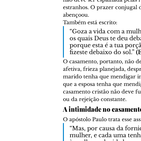
estranhos. O prazer conjugal 
abençoou.
Também está escrito:
“Goza a vida com a mulhe
os quais Deus te deu deba
porque esta é a tua porçã
fizeste debaixo do sol.” 
(
O casamento, portanto, não d
afetiva, frieza planejada, des
marido tenha que mendigar i
que a esposa tenha que mendi
casamento cristão não deve f
ou da rejeição constante.
A intimidade no casament
O apóstolo Paulo trata esse as
“Mas, por causa da forni
mulher, e cada uma tenh