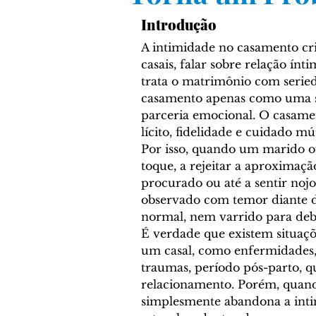
Cronologia Bíblica
EVA
Introdução
A intimidade no 
casamento
 cr
Reis de Israel e Reis de Jud
casais, falar sobre relação ín
trata o matrimônio com seried
casamento
 apenas como uma 
Sacerdócio
Tabernácul
parceria emocional. O casam
lícito, fidelidade e cuidado mú
Por isso, quando um marido o
toque, a rejeitar a aproximaç
Comentário Bíblico - Felip
procurado ou até a sentir nojo
observado com temor diante de
normal, nem varrido para deb
Profetas
Soteriologia
É verdade que existem situaçõ
um casal, como enfermidades, 
traumas, período pós-parto, 
Bibliologia
Lições Bíbl
relacionamento. Porém, quand
simplesmente abandona a intim