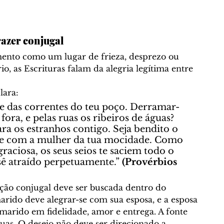
razer conjugal
mento como um lugar de frieza, desprezo ou 
io, as Escrituras falam da alegria legítima entre 
lara:
 e das correntes do teu poço. Derramar-
fora, e pelas ruas os ribeiros de águas? 
ara os estranhos contigo. Seja bendito o 
-te com a mulher da tua mocidade. Como 
raciosa, os seus seios te saciem todo o 
ê atraído perpetuamente.” 
(Provérbios 
ação conjugal deve ser buscada dentro do 
arido deve alegrar-se com sua esposa, e a esposa 
marido em fidelidade, amor e entrega. A fonte 
uas. O desejo não deve ser direcionado a 