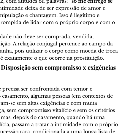
, com atitudes ou palavras: 
“só me entrego se 
intimidade deixa de ser expressão de amor e 
nipulação e chantagem. Isso é ilegítimo e 
rompida de lidar com o próprio corpo e com o 
idade não deve ser comprada, vendida, 
ção. 
A relação conjugal pertence ao campo da 
anha, pois utilizar o corpo como moeda de troca 
 é exatamente o que ocorre na prostituição.
: Disposição sem compromisso x exigências 
 precisa ser confrontada com temor e 
o casamento, algumas pessoas (em contextos de 
m-se sem altas exigências e com muita 
ça, sem compromisso vitalício e sem os critérios 
, mas, depois do casamento, quando há uma 
alícia, passam a tratar a intimidade com o próprio 
cessão rara, condicionada a uma longa lista de 