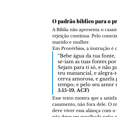
O padrão bíblico para o p
A Bíblia não apresenta o casa
rejeição contínua. Pelo contrár
marido e mulher.
Em Provérbios, a instrução é c
“Bebe água da tua fonte,
se-iam as tuas fontes por 
Sejam para ti só, e não p
teu manancial, e alegra
cerva amorosa, e gazela g
tempo; e pelo seu amor s
5:15-19, ACF)
Esse texto mostra que a satisf
casamento, não fora dele. O m
deve viver essa aliança com o 
não deve ser espalhada pelas r