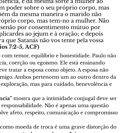
olência, e da mesma sorte a mulher ao 
m poder sobre o seu próprio corpo, mas 
bém da mesma maneira o marido não 
róprio corpo, mas tem-no a mulher. Não 
, senão por consentimento mútuo por 
licardes ao jejum e à oração; e depois 
ra que Satanás não vos tente pela vossa 
ios 7:2-5, ACF)
o com temor, equilíbrio e honestidade. Paulo não 
cia, coerção ou egoísmo. Ele está ensinando 
e tratar a esposa como objeto. A esposa não 
imigo. Ambos pertencem um ao outro dentro da 
 exploração, mas para cuidado, benevolência e 
ncia”
 mostra que a intimidade conjugal deve ser 
responsabilidade. Não é apenas uma questão 
olve afeto, respeito, comunicação e compromisso 
ma como moeda de troca é uma grave distorção do 