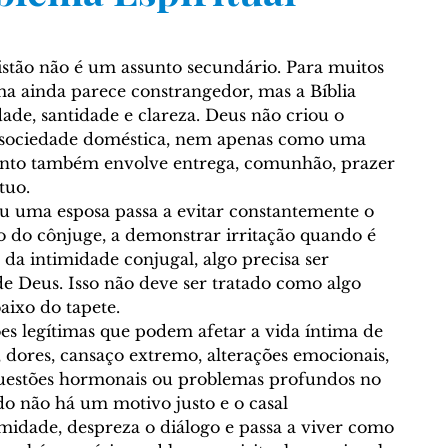
NGELISMO E MISSÕES
Curso Bíblico Online
istão não é um assunto secundário. Para muitos 
á
Geografia Bíblica
Festas Bíblicas
tima ainda parece constrangedor, mas a 
Bíblia
ade, santidade e clareza. Deus não criou o 
sociedade doméstica, nem apenas como uma 
o
Sábado (Shabbat)
Temas Bíblicos
ento também envolve entrega, comunhão, prazer 
tuo.
u uma esposa passa a evitar constantemente o 
ão do cônjuge, a demonstrar irritação quando é 
e Morais
Traduções - © Curso Bíblico Online
 da intimidade conjugal, algo precisa ser 
 Deus. Isso não deve ser tratado como algo 
aixo do tapete.
Calvinismo
Arminianismo
es legítimas que podem afetar a vida íntima de 
dores, cansaço extremo, alterações emocionais, 
questões hormonais ou problemas profundos no 
icas
Escatologia
o não há um motivo justo e o casal 
idade, despreza o diálogo e passa a viver como 