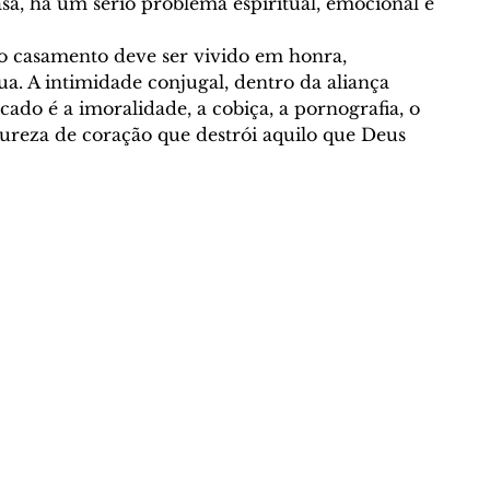
a, há um sério problema espiritual, emocional e 
o casamento deve ser vivido em honra, 
a. A intimidade conjugal, dentro da aliança 
ado é a imoralidade, a cobiça, a pornografia, o 
dureza de coração que destrói aquilo que Deus 