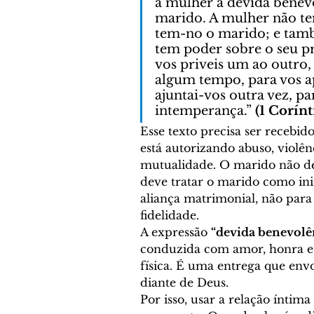
à mulher a devida benev
marido. A mulher não te
tem-no o marido; e tam
tem poder sobre o seu p
vos priveis um ao outro
algum tempo, para vos ap
ajuntai-vos outra vez, pa
intemperança.” 
(1 Corínt
Esse texto precisa ser recebid
está autorizando abuso, violên
mutualidade. O marido não dev
deve tratar o marido como in
aliança matrimonial, não para
fidelidade.
A expressão 
“devida benevolê
conduzida com amor, honra e 
física. É uma entrega que env
diante de Deus.
Por isso, usar a relação ínti