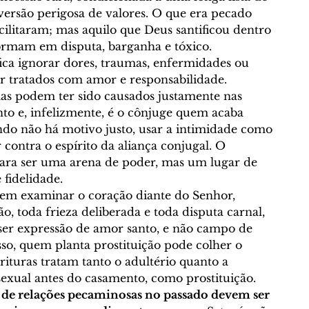
versão perigosa de valores. O que era pecado 
cilitaram; mas aquilo que Deus santificou dentro 
ormam em disputa, barganha e tóxico.
fica ignorar dores, traumas, enfermidades ou 
er tratados com amor e responsabilidade. 
mas podem ter sido causados justamente nas 
nto e, infelizmente, é o cônjuge quem acaba 
do não há motivo justo, usar a intimidade como 
 contra o espírito da aliança conjugal. O 
para ser uma arena de poder, mas um lugar de 
 fidelidade.
vem examinar o coração diante do Senhor, 
 toda frieza deliberada e toda disputa carnal, 
 ser expressão de amor santo, e não campo de 
sso, quem planta prostituição pode colher o 
rituras tratam tanto o adultério quanto a 
 sexual antes do casamento, como prostituição. 
 de relações pecaminosas no passado devem ser 