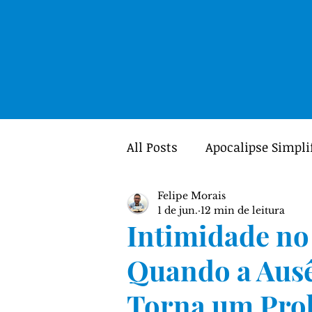
All Posts
Apocalipse Simpli
Felipe Morais
Mulheres
Portal GUIA
1 de jun.
12 min de leitura
Intimidade no
Teologia
Crítica Textua
Quando a Ausê
Torna um Prob