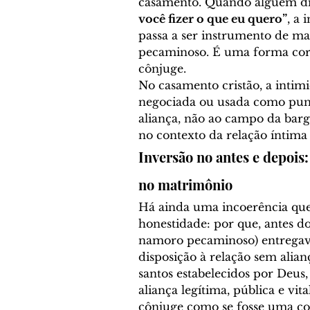
casamento. Quando alguém diz
você fizer o que eu quero”
, a 
passa a ser instrumento de ma
pecaminoso. É uma forma cor
cônjuge.
No casamento cristão, a intim
negociada ou usada como puni
aliança, não ao campo da barg
no contexto da relação íntima
Inversão no antes e depois
no matrimônio
Há ainda uma incoerência que
honestidade: por que, antes d
namoro pecaminoso) entregava
disposição à relação sem alian
santos estabelecidos por Deus
aliança legítima, pública e vit
cônjuge como se fosse uma con