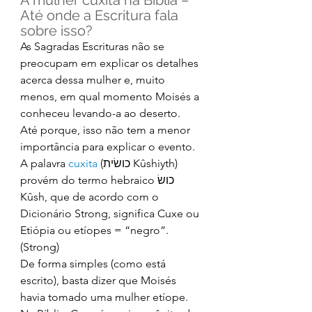
A mulher cuxita na Bíblia – 
Até onde a Escritura fala 
sobre isso? 
As Sagradas Escrituras não se 
preocupam em explicar os detalhes 
acerca dessa mulher e, muito 
menos, em qual momento Moisés a 
conheceu levando-a ao deserto. 
Até porque, isso não tem a menor 
importância para explicar o evento. 
A palavra 
cuxita 
(כושׂית Kûshiyth) 
provém do termo hebraico כושׂ 
Kûsh, que de acordo com o 
Dicionário Strong, significa Cuxe ou 
Etiópia ou etíopes = “negro”. 
(Strong) 
De forma simples (como está 
escrito), basta dizer que Moisés 
havia tomado uma mulher etíope. 