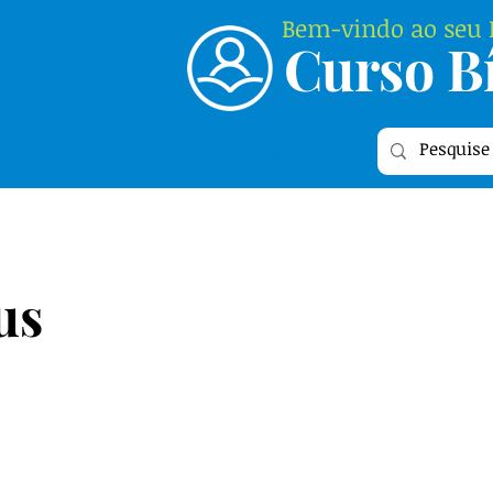
Bem-vindo ao seu P
Curso Bí
Login
us