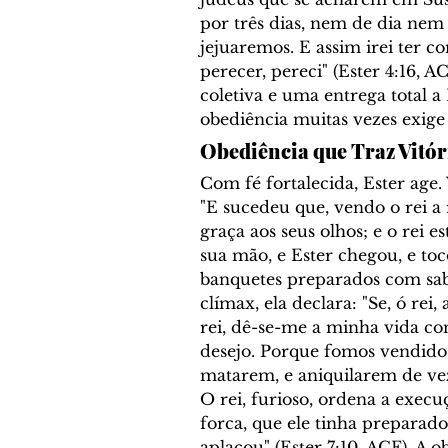
por três dias, nem de dia nem
jejuaremos. E assim irei ter co
perecer, pereci" (Ester 4:16, A
coletiva e uma entrega total 
obediência muitas vezes exige 
Obediência que Traz Vitór
Com fé fortalecida, Ester age. 
"
E sucedeu que, vendo o rei a r
graça aos seus olhos; e o rei e
sua mão, e Ester chegou, e to
banquetes preparados com sab
clímax, ela declara: "
Se, ó rei,
rei, dê-se-me a minha vida c
desejo. Porque fomos vendidos
matarem, e aniquilarem de ve
O rei, furioso, ordena a exec
forca, que ele tinha preparad
aplacou" (Ester 7:10, ACF). A o