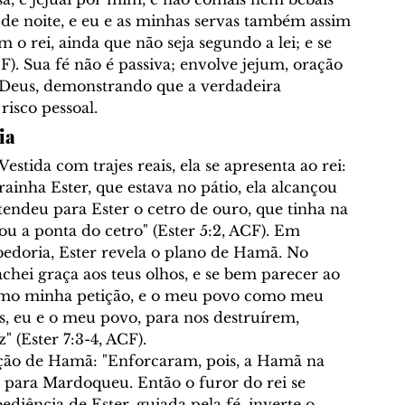
 de noite, e eu e as minhas servas também assim 
m o rei, ainda que não seja segundo a lei; e se 
CF). Sua fé não é passiva; envolve jejum, oração 
a Deus, demonstrando que a verdadeira 
risco pessoal.
ia
Vestida com trajes reais, ela se apresenta ao rei: 
ainha Ester, que estava no pátio, ela alcançou 
stendeu para Ester o cetro de ouro, que tinha na 
cou a ponta do cetro
" (Ester 5:2, ACF). Em 
edoria, Ester revela o plano de Hamã. No 
 achei graça aos teus olhos, e se bem parecer ao 
omo minha petição, e o meu povo como meu 
, eu e o meu povo, para nos destruírem, 
z
" (Ester 7:3-4, ACF).
ução de Hamã: "Enforcaram, pois, a Hamã na 
o para Mardoqueu. Então o furor do rei se 
bediência de Ester, guiada pela fé, inverte o 