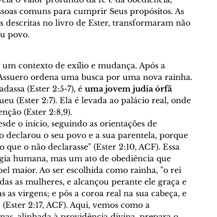
NGELISMO E MISSÕES
Curso Bíblico Online
oas comuns para cumprir Seus propósitos. As 
 descritas no 
livro de Ester
, transformaram não 
eu povo.
á
Geografia Bíblica
Festas Bíblicas
 um contexto de exílio e mudança. Após a 
 Assuero
 ordena uma busca por uma nova rainha. 
o
Sábado (Shabbat)
Temas Bíblicos
adassa 
(Ester 2:5-7), é 
uma jovem judia órfã
ueu
(Ester 2:7)
. Ela é levada ao palácio real, onde 
enção 
(Ester 2:8,9)
.
e Morais
Traduções - © Curso Bíblico Online
de o início, seguindo as orientações de 
o declarou o seu povo e a sua parentela, porque 
 que o não declarasse
" (Ester 2:10, ACF). Essa 
Calvinismo
Arminianismo
égia humana, mas um ato de obediência que 
el maior. Ao ser escolhida como rainha, "
o rei 
das as mulheres, e alcançou perante ele graça e 
 as virgens; e pôs a coroa real na sua cabeça, e 
icas
Escatologia
" (Ester 2:17, ACF). Aqui, vemos como a 
nas, alinhada à providência divina, prepara o 