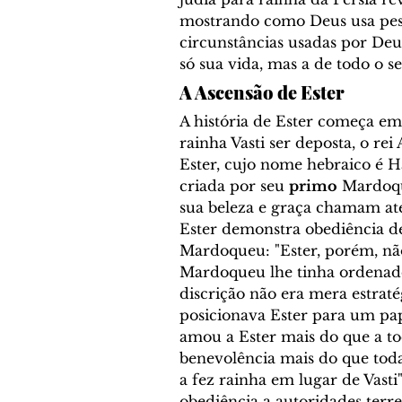
Cronologia Bíblica
EVA
mostrando como Deus usa pess
circunstâncias usadas por Deus
só sua vida, mas a de todo o s
Reis de Israel e Reis de Jud
A Ascensão de Ester
A história de Ester começa em
rainha Vasti
 ser deposta, o 
rei
Sacerdócio
Tabernácul
Ester, cujo nome hebraico é 
H
criada por seu 
primo
Mardoq
sua beleza e graça chamam at
Comentário Bíblico - Felip
Ester demonstra obediência des
Mardoqueu: "
Ester, porém, nã
Mardoqueu lhe tinha ordenado
Profetas
Soteriologia
discrição não era mera estrat
posicionava Ester para um pap
amou a Ester mais do que a to
benevolência mais do que todas
Bibliologia
Lições Bíbl
a fez rainha em lugar de Vasti
obediência a autoridades terre