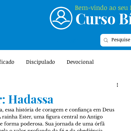
Bem-vindo ao seu P
Curso Bí
Login
ficado
Discipulado
Devocional
ME
Featured
Relacionamento
r: Hadassa
l - As Escrituras
Curiosidades Bíblicas
a, essa história de coragem e confiança em Deus 
 
rainha Ester
, uma figura central no 
Antigo 
 de forma poderosa. Sua jornada de uma órfã 
vela o valor profundo da fé e da obediência, 