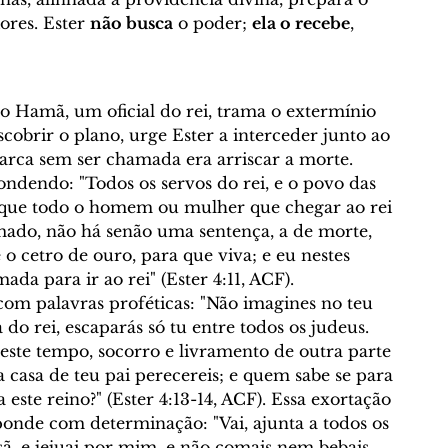
res. Ester 
não busca
 o poder; 
ela o recebe
, 
 Hamã, um oficial do rei, trama o extermínio 
obrir o plano, urge Ester a interceder junto ao 
rca sem ser chamada era arriscar a morte. 
pondendo: "Todos os servos do rei, e o povo das 
 que todo o homem ou mulher que chegar ao rei 
amado, não há senão uma sentença, a de morte, 
e o cetro de ouro, para que viva; e eu nestes 
ada para ir ao rei" (Ester 4:11, ACF).
om palavras proféticas: "Não imagines no teu 
 do rei, escaparás só tu entre todos os judeus. 
neste tempo, socorro e livramento de outra parte 
a casa de teu pai perecereis; e quem sabe se para 
este reino?" (Ester 4:13-14, ACF). Essa exortação 
sponde com determinação: "Vai, ajunta a todos os 
, e jejuai por mim, e não comais nem bebais 