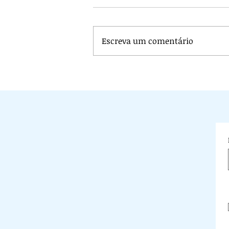
Escreva um comentário
Véu na igreja: O Véu na Histór
o papel decisivo do Feminis