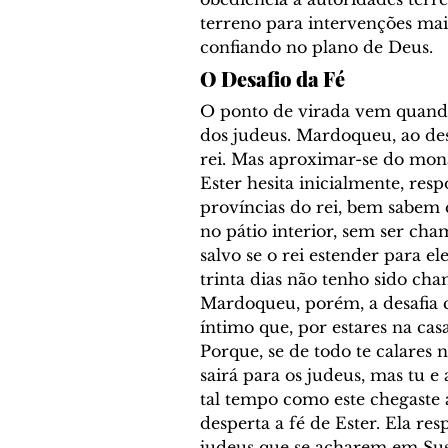
terreno para intervenções maio
confiando no plano de Deus.
O Desafio da Fé
O ponto de virada vem quando
dos judeus. Mardoqueu, ao desc
rei. Mas aproximar-se do mona
Ester hesita inicialmente, res
províncias do rei, bem sabem
no pátio interior, sem ser ch
salvo se o rei estender para el
trinta dias não tenho sido cham
Mardoqueu, porém, a desafia c
íntimo que, por estares na casa
Porque, se de todo te calares 
sairá para os judeus, mas tu e 
tal tempo como este chegaste a 
desperta a fé de Ester. Ela re
judeus que se acharem em Susã