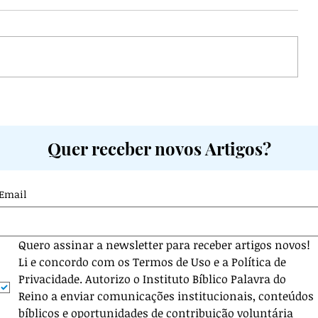
ia e
Intimidade no Casamento
mo
Cristão: Quando a Ausência de
Quer receber novos Artigos?
Relação se Torna um Problema
Espiritual
Email
Quero assinar a newsletter para receber artigos novos! 
Li e concordo com os Termos de Uso e a Política de 
Privacidade. Autorizo o Instituto Bíblico Palavra do 
Reino a enviar comunicações institucionais, conteúdos 
bíblicos e oportunidades de contribuição voluntária 