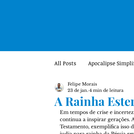
All Posts
Apocalipse Simpli
Felipe Morais
Mulheres
Portal GUIA
23 de jan.
4 min de leitura
A Rainha Este
Teologia
Crítica Textua
Em tempos de crise e incertez
continua a inspirar gerações. A
Testamento
, exemplifica isso
judia para rainha da 
Pérsia
 re