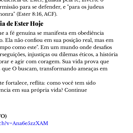
missão para se defender, e "para os judeus 
honra" (Ester 8:16, ACF).
ia de Ester Hoje
ue a fé genuína se manifesta em obediência 
. Ela não confiou em sua posição real, mas em 
 tempo como este". Em um mundo onde desafios 
guições, injustiças ou dilemas éticos, a história 
 orar e agir com coragem. Sua vida prova que 
s que O buscam, transformando ameaças em 
te fortalece, reflita: como você tem sido 
ncia em sua própria vida? Continue 
TO)
tch?v=Ana6e5zzXAM