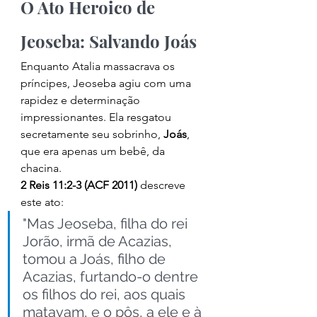
O Ato Heroico de 
Jeoseba: Salvando Joás
Enquanto Atalia massacrava os 
príncipes, Jeoseba agiu com uma 
rapidez e determinação 
impressionantes. Ela resgatou 
secretamente seu sobrinho, 
Joás
, 
que era apenas um bebê, da 
chacina.
2 Reis 11:2-3 (ACF 2011)
 descreve 
este ato:
"Mas Jeoseba, filha do rei 
Jorão, irmã de Acazias, 
tomou a Joás, filho de 
Acazias, furtando-o dentre 
os filhos do rei, aos quais 
matavam, e o pôs, a ele e à 