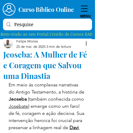
Curso Bíblico Online
MENU
Bem-vindo ao seu Portal Cristão de Cursos EAD
Felipe Morais
25 de mai. de 2025
3 min de leitura
Jeoseba: A Mulher de Fé
e Coragem que Salvou
uma Dinastia
Em meio às complexas narrativas 
do Antigo Testamento, a história de 
Jeoseba
 (também conhecida como 
Josebate
) emerge como um farol 
de fé, coragem e ação decisiva. Sua 
intervenção heroica foi crucial para 
preservar a linhagem real de 
Davi
, 