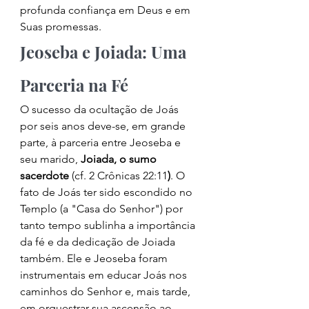
profunda confiança em Deus e em 
Suas promessas.
Jeoseba e Joiada: Uma 
Parceria na Fé
O sucesso da ocultação de Joás 
por seis anos deve-se, em grande 
parte, à parceria entre Jeoseba e 
seu marido, 
Joiada, o sumo 
sacerdote 
(cf. 2 Crônicas 22:11
)
. O 
fato de Joás ter sido escondido no 
Templo (a "Casa do Senhor") por 
tanto tempo sublinha a importância 
da fé e da dedicação de Joiada 
também. Ele e Jeoseba foram 
instrumentais em educar Joás nos 
caminhos do Senhor e, mais tarde, 
em orquestrar sua ascensão ao 