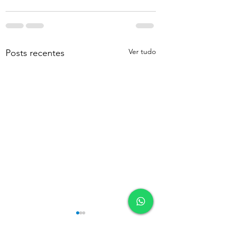
Ver tudo
Posts recentes
Quem foi Acazias, rei
Quem foi Davi? A