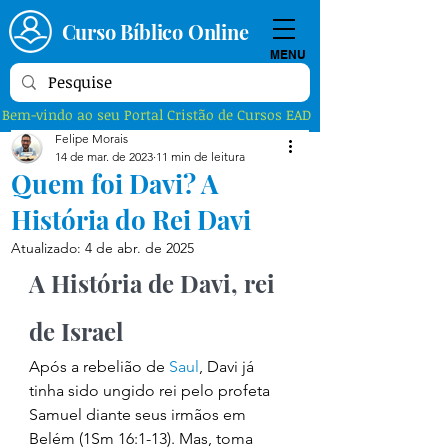
Curso Bíblico Online
MENU
Bem-vindo ao seu Portal Cristão de Cursos EAD
Felipe Morais
14 de mar. de 2023
11 min de leitura
Quem foi Davi? A
História do Rei Davi
Atualizado:
4 de abr. de 2025
A História de Davi, rei 
de Israel 
Após a rebelião de 
Saul
, Davi já 
tinha sido ungido rei pelo profeta 
Samuel diante seus irmãos em 
Belém (1Sm 16:1-13). Mas, toma 