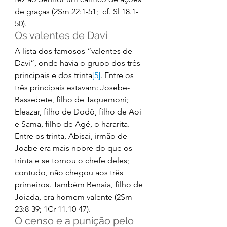
de graças (2Sm 22:1-51;  cf. Sl 18.1-
50). 
Os valentes de Davi 
A lista dos famosos “valentes de 
Davi”, onde havia o grupo dos três 
principais e dos trinta
[5]
. Entre os 
três principais estavam: Josebe-
Bassebete, filho de Taquemoni; 
Eleazar, filho de Dodô, filho de Aoí 
e Sama, filho de Agé, o hararita. 
Entre os trinta, Abisai, irmão de 
Joabe era mais nobre do que os 
trinta e se tornou o chefe deles; 
contudo, não chegou aos três 
primeiros. Também Benaia, filho de 
Joiada, era homem valente (2Sm 
23:8-39; 1Cr 11.10-47). 
O censo e a punição pelo 