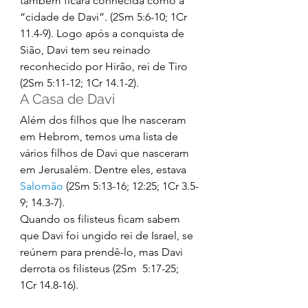
também ficará conhecida como a 
“cidade de Davi”. (2Sm 5:6-10; 1Cr 
11.4-9). Logo após a conquista de 
Sião, Davi tem seu reinado 
reconhecido por Hirão, rei de Tiro 
(2Sm 5:11-12; 1Cr 14.1-2). 
A Casa de Davi 
Além dos filhos que lhe nasceram 
em Hebrom, temos uma lista de 
vários filhos de Davi que nasceram 
em Jerusalém. Dentre eles, estava 
Salomão
 (2Sm 5:13-16; 12:25; 1Cr 3.5-
9; 14.3-7). 
Quando os filisteus ficam sabem 
que Davi foi ungido rei de Israel, se 
reúnem para prendê-lo, mas Davi 
derrota os filisteus (2Sm  5:17-25; 
1Cr 14.8-16). 