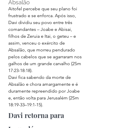
Absalão 
Aitofel percebe que seu plano foi 
frustrado e se enforca. Após isso, 
Davi dividiu seu povo entre três 
comandantes – Joabe e Abisai, 
filhos de Zeruia e Itai, o geteu – e 
assim, venceu o exército de 
Absalão, que morreu pendurado 
pelos cabelos que se agarraram nos 
galhos de um grande carvalho (2Sm 
17:23-18:18). 
Davi fica sabendo da morte de 
Absalão e chora amargamente e é 
duramente repreendido por Joabe 
e, então volta para Jerusalém (2Sm 
18:19-33–19:1-15). 
Davi retorna para 