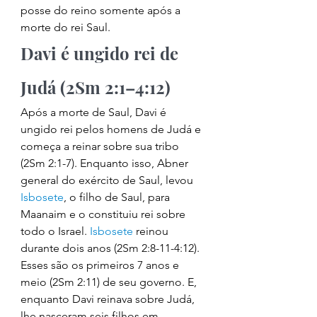
posse do reino somente após a 
morte do rei Saul. 
Davi é ungido rei de 
Judá (2Sm 2:1–4:12) 
Após a morte de Saul, Davi é 
ungido rei pelos homens de Judá e 
começa a reinar sobre sua tribo 
(2Sm 2:1-7). Enquanto isso, Abner 
general do exército de Saul, levou 
Isbosete
, o filho de Saul, para 
Maanaim e o constituiu rei sobre 
todo o Israel. 
Isbosete
 reinou 
durante dois anos (2Sm 2:8-11-4:12). 
Esses são os primeiros 7 anos e 
meio (2Sm 2:11) de seu governo. E, 
enquanto Davi reinava sobre Judá, 
lhe nasceram seis filhos em 