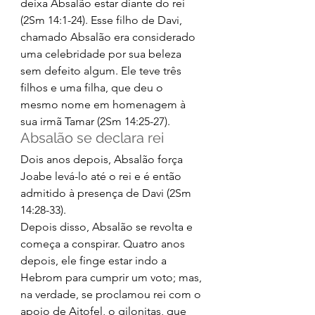
deixa Absalão estar diante do rei 
(2Sm 14:1-24). Esse filho de Davi, 
chamado Absalão era considerado 
uma celebridade por sua beleza 
sem defeito algum. Ele teve três 
filhos e uma filha, que deu o 
mesmo nome em homenagem à 
sua irmã Tamar (2Sm 14:25-27). 
Absalão se declara rei 
Dois anos depois, Absalão força 
Joabe levá-lo até o rei e é então 
admitido à presença de Davi (2Sm 
14:28-33). 
Depois disso, Absalão se revolta e 
começa a conspirar. Quatro anos 
depois, ele finge estar indo a 
Hebrom para cumprir um voto; mas, 
na verdade, se proclamou rei com o 
apoio de Aitofel, o gilonitas, que 