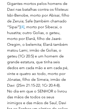
Gigantes mortos pelos homens de 
Davi nas batalhas contra os filisteus: 
Isbi-Benobe, morto por Abisai, filho 
de Zeruia; Safe (também chamado 
“Sipai”)
[4]
, morto por Sibecai, o 
husatita; outro Golias, o geteu, 
morto por Elanã, filho de Jaaré-
Oregim, o belemita; Elanã também 
matou Lami, irmão de Golias, o 
geteu (1Cr 20:5) e um homem de 
grande estatura, que tinha seis 
dedos em cada mão e em cada pé, 
vinte e quatro ao todo, morto por 
Jônatas, filho de Simeia, irmão de 
Davi  (2Sm 21:15-22; 1Cr 20.4-8). 
No dia em que o SENHOR o livrou 
das mãos de todos os seus 
inimigos e das mãos de Saul, Davi 
fez ao Senhor um cântico de ações 