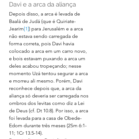
Davi e a arca da aliança 
Depois disso, a arca é levada de 
Baalá de Judá (que é Quiriate-
Jearim
[1]
) para Jerusalém e a arca 
não estava sendo carregada de 
forma correta, pois Davi havia 
colocado a arca em um carro novo, 
e bois estavam puxando a arca um 
deles acabou tropeçando; nesse 
momento Uzá tentou segurar a arca 
e morreu ali mesmo. Porém, Davi 
reconhece depois que, a arca da 
aliança só deveria ser carregada nos 
ombros dos levitas como diz a Lei 
de Deus (cf. Dt 10.8). Por isso, a arca 
foi levada para a casa de Obede-
Edom durante três meses (2Sm 6:1-
11; 1Cr 13.5-14). 