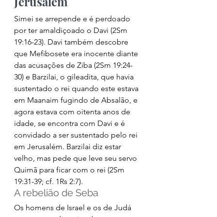
Jerusalém 
Simei se arrepende e é perdoado 
por ter amaldiçoado o Davi (2Sm 
19:16-23). Davi também descobre 
que Mefibosete era inocente diante 
das acusações de Ziba (2Sm 19:24-
30) e Barzilai, o gileadita, que havia 
sustentado o rei quando este estava 
em Maanaim fugindo de Absalão, e 
agora estava com oitenta anos de 
idade, se encontra com Davi e é 
convidado a ser sustentado pelo rei 
em Jerusalém. Barzilai diz estar 
velho, mas pede que leve seu servo 
Quimã para ficar com o rei (2Sm 
19:31-39; cf. 1Rs 2:7). 
A rebelião de Seba 
Os homens de Israel e os de Judá 