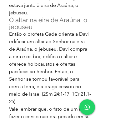
estava junto à eira de Araúna, o 
jebuseu. 
O altar na eira de Araúna, o 
jebuseu 
Então o profeta Gade orienta a Davi 
edificar um altar ao Senhor na eira 
de Araúna, o jebuseu. Davi compra 
a eira e os boi, edifica o altar e 
oferece holocaustos e ofertas 
pacíficas ao Senhor. Então, o 
Senhor se tornou favorável para 
com a terra, e a praga cessou no 
meio de Israel (2Sm 24:1-17; 1Cr 21.1-
25). 
Vale lembrar que, o fato de um rei 
fazer o censo não era pecado em si. 
O próprio Deus manda Moisés 
levantar o censo de Israel em 
Números 1:1-3. O que Davi pecou 