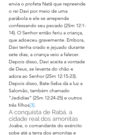
envia o profeta Natã que repreende 
o rei Davi por meio de uma 
parábola e ele se arrepende 
confessando seu pecado (2Sm 12:1-
14). O Senhor então feriu a criança, 
que adoeceu gravemente. Embora, 
Davi tenha orado e jejuado durante 
sete dias, a criança veio a falecer. 
Depois disso, Davi aceita a vontade 
de Deus, se levanta do chão e 
adora ao Senhor (2Sm 12:15-23). 
Depois disso, Bate-Seba dá a luz a 
Salomão, também chamado 
“Jedidias” (2Sm 12:24-25) e outros 
três filhos
[3]
. 
A conquista de Rabá, a 
cidade real dos amonitas 
Joabe, o comandante do exército 
sobe até a terra dos amonitas e 