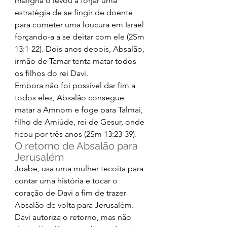
maligna o levou a forjar uma 
estratégia de se fingir de doente 
para cometer uma loucura em Israel 
forçando-a a se deitar com ele (2Sm 
13:1-22). Dois anos depois, Absalão, 
irmão de Tamar tenta matar todos 
os filhos do rei Davi. 
Embora não foi possível dar fim a 
todos eles, Absalão consegue 
matar a Amnom e foge para Talmai, 
filho de Amiúde, rei de Gesur, onde 
ficou por três anos (2Sm 13:23-39). 
O retorno de Absalão para 
Jerusalém 
Joabe, usa uma mulher tecoíta para 
contar uma história e tocar o 
coração de Davi a fim de trazer 
Absalão de volta para Jerusalém. 
Davi autoriza o retorno, mas não 