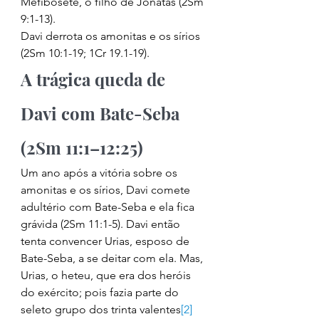
Mefibosete, o filho de Jônatas (2Sm 
9:1-13). 
Davi derrota os amonitas e os sírios 
(2Sm 10:1-19; 1Cr 19.1-19). 
A trágica queda de 
Davi com Bate-Seba 
(2Sm 11:1–12:25) 
Um ano após a vitória sobre os 
amonitas e os sírios, Davi comete 
adultério com Bate-Seba e ela fica 
grávida (2Sm 11:1-5). Davi então 
tenta convencer Urias, esposo de 
Bate-Seba, a se deitar com ela. Mas, 
Urias, o heteu, que era dos heróis 
do exército; pois fazia parte do 
seleto grupo dos trinta valentes
[2]