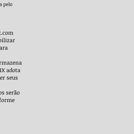
a pelo
x.com
ilizar
ara
armazena
IX adota
er seus
os serão
nforme