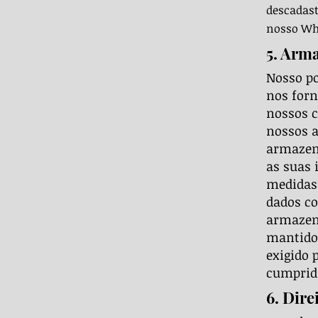
descadast
nosso Wh
5. Arm
Nosso p
nos forn
nossos c
nossos a
armazen
as suas 
medidas 
dados co
armazena
mantidos
exigido 
cumprida
6. Dire