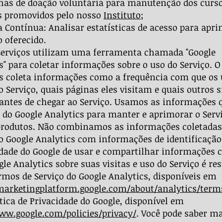
as de doação voluntária para manutenção dos curs
s promovidos pelo nosso
Instituto
;
 Contínua: Analisar estatísticas de acesso para apr
 oferecido.
Serviços utilizam uma ferramenta chamada "Google
s" para coletar informações sobre o uso do Serviço. O
s coleta informações como a frequência com que os 
o Serviço, quais páginas eles visitam e quais outros s
ntes de chegar ao Serviço. Usamos as informações 
do Google Analytics para manter e aprimorar o Servi
produtos. Não combinamos as informações coletadas
o Google Analytics com informações de identificação
dade do Google de usar e compartilhar informações 
gle Analytics sobre suas visitas e uso do Serviço é res
rmos de Serviço do Google Analytics, disponíveis em
marketingplatform.google.com/about/analytics/term
ítica de Privacidade do Google, disponível em
ww.google.com/policies/privacy/
. Você pode saber ma