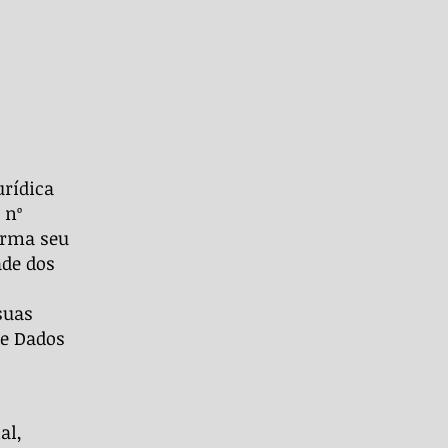
urídica
 nº
irma seu
ade dos
suas
de Dados
al,