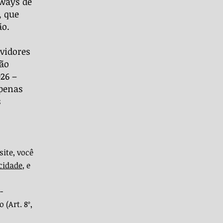
eways de
, que
ão.
vidores
rão
26 –
apenas
s
site, você
acidade
, e
-
(Art. 8º,