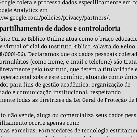
oogle coleta e processa dados especificamente em 
oogle Analytics em
ww.google.com/policies/privacy/partners/
.
partilhamento de dados e controladoria
/site Curso Bíblico Online atua como o braço educaci
 virtual oficial do
Instituto Bíblico Palavra do Reino
88/0001-56). Declaramos que os dados pessoais coleta
ormulários (como nome, e-mail e telefone) são trata
diretamente pelo Instituto, que detém a titularidade 
 operacional sobre este domínio, atuando como únic
dor para fins de gestão acadêmica, organização de
iado e comunicação institucional, respeitando
mente todas as diretrizes da Lei Geral de Proteção de
uto não vende, aluga ou comercializa seus dados pess
ilhamento ocorre apenas com:
mas Parceiras: Fornecedores de tecnologia estritame