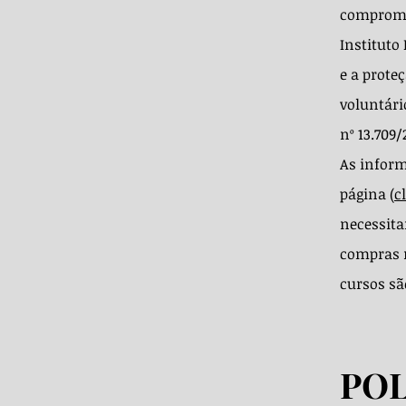
compromis
Instituto 
e a prote
voluntári
nº 13.709/
As inform
página (
c
necessita
compras n
cursos sã
POL