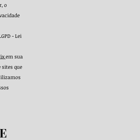
, o
ivacidade
LGPD - Lei
ix
em sua
 sites que
bilizamos
ssos
 E