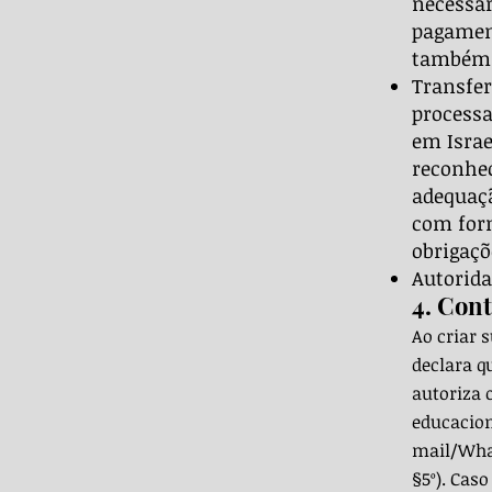
necessár
pagament
também 
Transfer
processa
em Israe
reconhec
adequaç
com for
obrigaçõ
Autorida
4. Cont
Ao criar 
declara q
autoriza 
educacion
mail/What
§5º). Cas