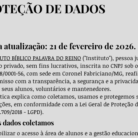
OTEÇÃO DE DADOS
 atualização: 21 de fevereiro de 2026.
TUTO BÍBLICO PALAVRA DO REINO
("Instituto"), pessoa j
to privado, sem fins lucrativos, inscrita no CNPJ sob o
88/0001-56, com sede em Coronel Fabriciano/MG, reaf
sso com a transparência, a segurança e a privacid
 seus alunos, voluntários e mantenedores.
ítica explica como coletamos, usamos e protegemos 
ões, em conformidade com a Lei Geral de Proteção 
3.709/2018 - LGPD).
s dados coletamos
bilizar o acesso à área de alunos e a gestão educacion