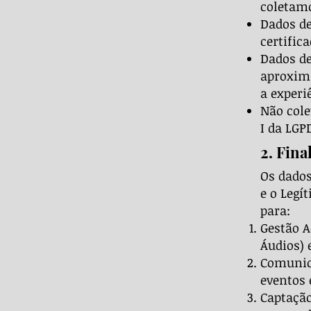
coletamo
Dados de
certific
Dados de
aproxima
a experi
Não cole
I da LGPD
2. Fina
Os dados
e o Legí
para:
Gestão A
Áudios) 
Comunica
eventos 
Captação