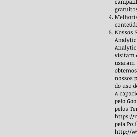
campanh
gratuito
Melhoria
conteúdo
Nossos 
Analytic
Analytic
visitam 
usaram a
obtemos 
nossos 
do uso d
A capaci
pelo Goo
pelos Te
https://
pela Pol
http://w