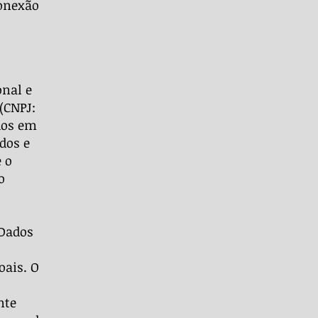
conexão
onal e
(CNPJ:
dos em
dos e
e o
o
 Dados
oais. O
nte