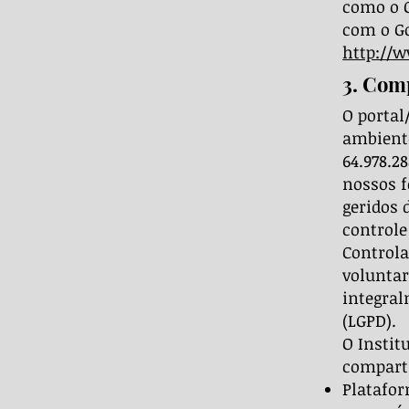
como o G
com o G
http://w
3. Com
O portal
ambiente
64.978.2
nossos f
geridos 
controle
Controla
voluntar
integral
(LGPD).
O Instit
compart
Platafor