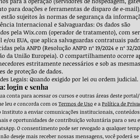
ios para a operação (servidores de hospedagem, gat
o para doações e ferramentas de disparo de e-mail)
estão sujeitos às normas de segurança da informaç
ência Internacional e Salvaguardas: Os dados são
dos pela Wix.com (operador de tratamento), com ser
l e/ou EUA, que aplica salvaguardas contratuais pad
idas pela ANPD (Resolução ANPD nº 19/2024 e nº 32/20
ão da União Europeia). O compartilhamento ocorre 
necedores estritamente necessários e sob as mesma
es de proteção de dados.
des Legais: Quando exigido por lei ou ordem judicial.
a: login e senha
sua conta para acessar os cursos e outras áreas deste portal/
ue leu e concorda com os
Termos de Uso
e a
Política de Priv
o Instituto a enviar comunicações institucionais, conteúdos
ais e oportunidades de contribuição voluntária para o seu e
sApp. O consentimento pode ser revogado a qualquer tempo 
o não deseje mais receber nossas mensagens, você poderá se