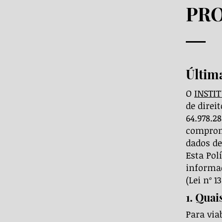
PR
Última
O
INSTI
de direi
64.978.2
compromi
dados de
Esta Pol
informaç
(Lei nº 1
1. Quai
Para via