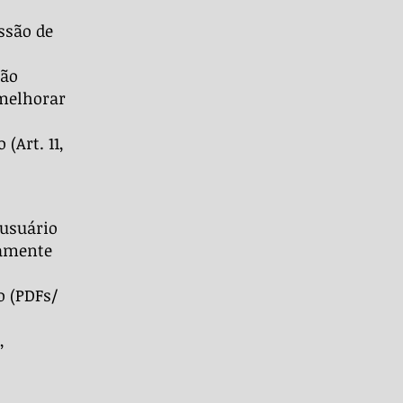
ssão de
ção
 melhorar
(Art. 11,
 usuário
vamente
o (PDFs/
,