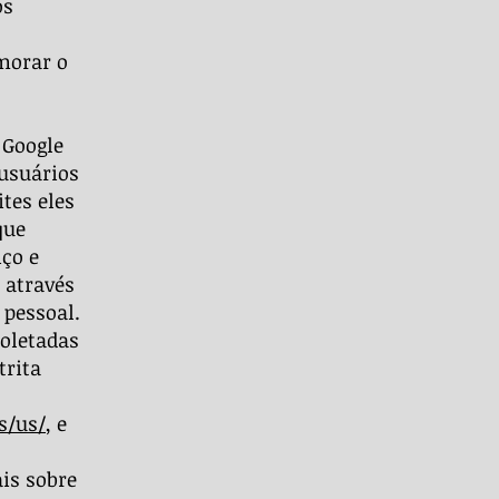
os
imorar o
 Google
usuários
ites eles
que
ço e
 através
 pessoal.
coletadas
trita
s/us/
, e
is sobre